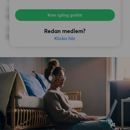
KRAV
Kom igång gratis!
Inga speciella krav
ÖVRIGA PREFERENSER
Redan medlem?
Inga speciella preferenser
Klicka här