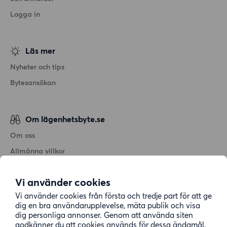
Logga in
Läs mer
Nyheter och tips
Bytesansökan
Om lägenhetsbyte.se
Om oss
Allmänna villkor
Personuppgiftshantering
Vi använder cookies
Cookiepolicy
Vi använder cookies från första och tredje part för att ge
Sitemap
dig en bra användarupplevelse, mäta publik och visa
dig personliga annonser. Genom att använda siten
godkänner du att cookies används för dessa ändamål.