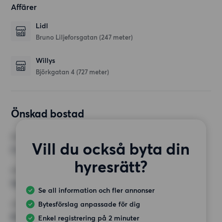
Affärer
Lidl
Bruno Liljeforsgatan
(247 meter)
Willys
Björkgatan 4
(727 meter)
Önskad bostad
RUM
Vill du också byta din
2 rum
hyresrätt?
MINST ANTAL KVADRATMETER
Inget val
Se all information och fler annonser
Bytesförslag anpassade för dig
HÖGSTA HYRA
8 500 kr
Enkel registrering på 2 minuter