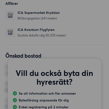
Affärer
ICA Supermarket Kryddan
Billborgsgatan
(241 meter)
ICA Kvantum Flygfyren
Gustav Adolfs väg 55
(725 meter)
Önskad bostad
RUM
Vill du också byta din
1 rum
hyresrätt?
MINST ANTAL KVADRATMETER
Inget val
Se all information och fler annonser
Bytesförslag anpassade för dig
HÖGSTA HYRA
12 500 kr
Enkel registrering på 2 minuter