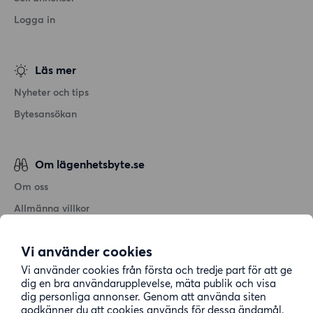
Logga in
Läs mer
Nyheter och tips
Bytesansökan
Om lägenhetsbyte.se
Om oss
Allmänna villkor
Personuppgiftshantering
Vi använder cookies
Cookiepolicy
Vi använder cookies från första och tredje part för att ge
Sitemap
dig en bra användarupplevelse, mäta publik och visa
dig personliga annonser. Genom att använda siten
godkänner du att cookies används för dessa ändamål.