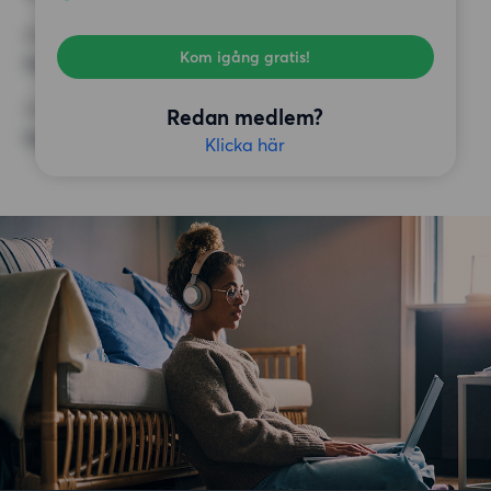
KRAV
Kom igång gratis!
Inga speciella krav
ÖVRIGA PREFERENSER
Redan medlem?
Inga speciella preferenser
Klicka här