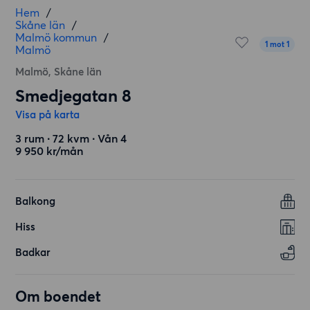
Hem
/
Skåne län
/
Malmö kommun
/
1 mot 1
Malmö
Malmö, Skåne län
Smedjegatan 8
Visa på karta
3 rum ∙ 72 kvm ∙ Vån 4
9 950 kr/mån
Balkong
Hiss
Badkar
Om boendet