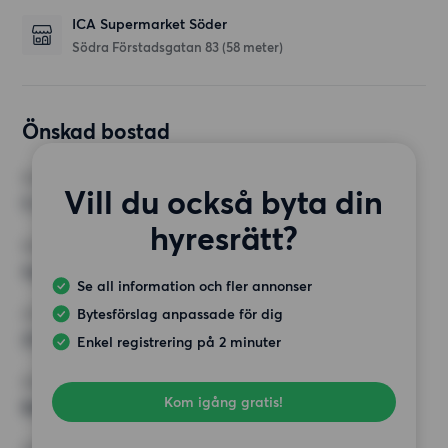
ICA Supermarket Söder
Södra Förstadsgatan 83
(58 meter)
Önskad bostad
RUM
Vill du också byta din
5 rum
hyresrätt?
MINST ANTAL KVADRATMETER
Inget val
Se all information och fler annonser
Bytesförslag anpassade för dig
HÖGSTA HYRA
25 000 kr
Enkel registrering på 2 minuter
KRAV
Kom igång gratis!
Balkong, Hiss