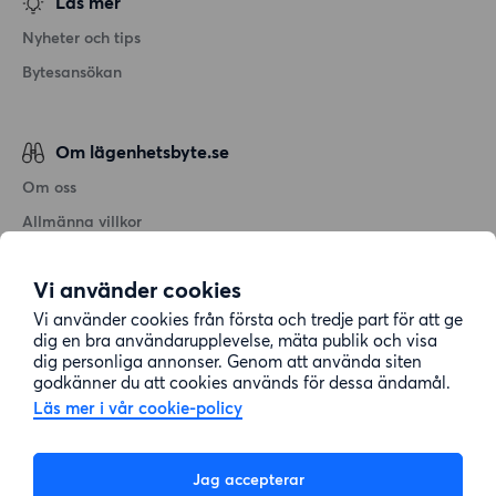
Läs mer
Nyheter och tips
Bytesansökan
Om lägenhetsbyte.se
Om oss
Allmänna villkor
Personuppgiftshantering
Vi använder cookies
Cookiepolicy
Vi använder cookies från första och tredje part för att ge
Sitemap
dig en bra användarupplevelse, mäta publik och visa
dig personliga annonser. Genom att använda siten
godkänner du att cookies används för dessa ändamål.
Kundtjänst
Läs mer i vår cookie-policy
Hjälp
Jag accepterar