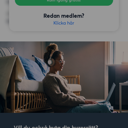
Kom igång gratis!
Inga speciella krav
ÖVRIGA PREFERENSER
Redan medlem?
Inga speciella preferenser
Klicka här
Vill du också byta din hyresrätt?