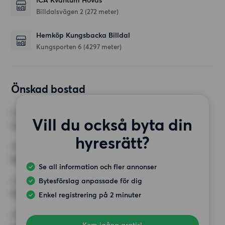
ICA Kvantum Hovås
Billdalsvägen 2
(272 meter)
Hemköp Kungsbacka Billdal
Kungsporten 6
(4297 meter)
Önskad bostad
RUM
Vill du också byta din
3 rum
hyresrätt?
MINST ANTAL KVADRATMETER
Inget val
Se all information och fler annonser
Bytesförslag anpassade för dig
HÖGSTA HYRA
12 500 kr
Enkel registrering på 2 minuter
KRAV