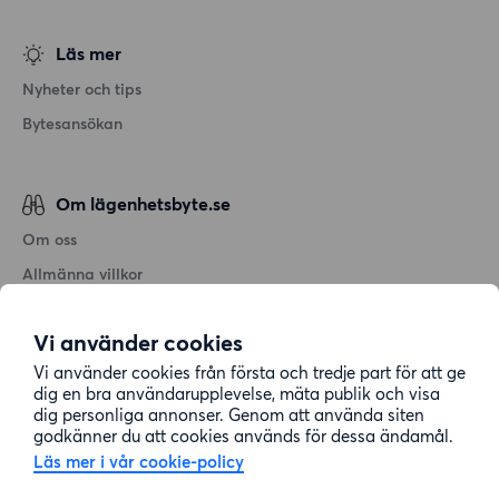
Läs mer
Nyheter och tips
Bytesansökan
Om lägenhetsbyte.se
Om oss
Allmänna villkor
Personuppgiftshantering
Vi använder cookies
Cookiepolicy
Vi använder cookies från första och tredje part för att ge
Sitemap
dig en bra användarupplevelse, mäta publik och visa
dig personliga annonser. Genom att använda siten
godkänner du att cookies används för dessa ändamål.
Kundtjänst
Läs mer i vår cookie-policy
Hjälp