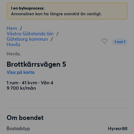
I en bytesprocess:
Annonsören kan ha längre svarstid än vanligt.
Hem
/
Västra Götalands län
/
Göteborg kommun
/
1 mot 1
Hovås
Hovås,
Brottkärrsvägen 5
Visa på karta
1 rum ∙ 41 kvm ∙ Vån 4
9 700 kr/mån
Om boendet
Bostadstyp
Hyresrätt