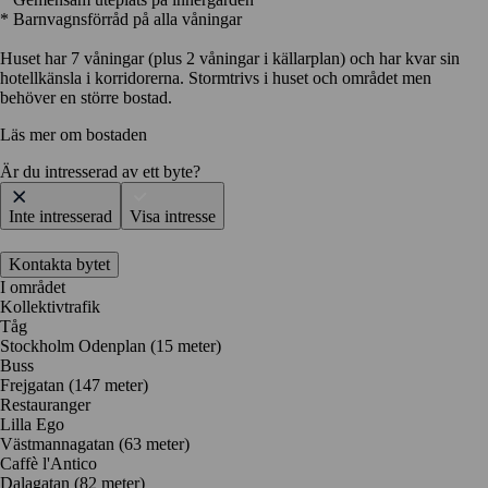
* Barnvagnsförråd på alla våningar
Huset har 7 våningar (plus 2 våningar i källarplan) och har kvar sin
hotellkänsla i korridorerna. Stormtrivs i huset och området men
behöver en större bostad.
Läs mer om bostaden
Är du intresserad av ett byte?
Inte intresserad
Visa intresse
Kontakta bytet
I området
Kollektivtrafik
Tåg
Stockholm Odenplan (15 meter)
Buss
Frejgatan (147 meter)
Restauranger
Lilla Ego
Västmannagatan
(63 meter)
Caffè l'Antico
Dalagatan
(82 meter)