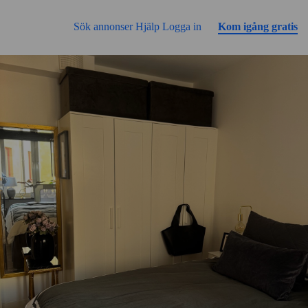
Gå till sidans innehåll
Sök annonser
Hjälp
Logga in
Kom igång gratis