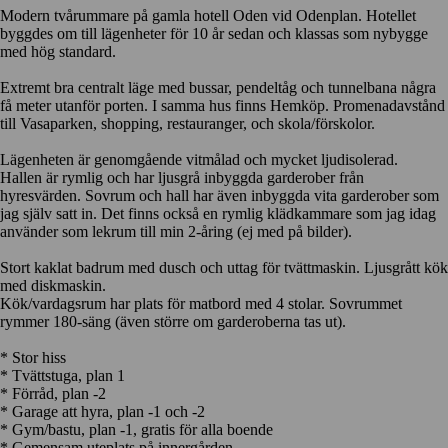
Modern tvårummare på gamla hotell Oden vid Odenplan. Hotellet
byggdes om till lägenheter för 10 år sedan och klassas som nybygge
med hög standard.
Extremt bra centralt läge med bussar, pendeltåg och tunnelbana några
få meter utanför porten. I samma hus finns Hemköp. Promenadavstånd
till Vasaparken, shopping, restauranger, och skola/förskolor.
Lägenheten är genomgående vitmålad och mycket ljudisolerad.
Hallen är rymlig och har ljusgrå inbyggda garderober från
hyresvärden. Sovrum och hall har även inbyggda vita garderober som
jag själv satt in. Det finns också en rymlig klädkammare som jag idag
använder som lekrum till min 2-åring (ej med på bilder).
Stort kaklat badrum med dusch och uttag för tvättmaskin. Ljusgrått kök
med diskmaskin.
Kök/vardagsrum har plats för matbord med 4 stolar. Sovrummet
rymmer 180-säng (även större om garderoberna tas ut).
* Stor hiss
* Tvättstuga, plan 1
* Förråd, plan -2
* Garage att hyra, plan -1 och -2
* Gym/bastu, plan -1, gratis för alla boende
* Gemensam uteplats på innergården