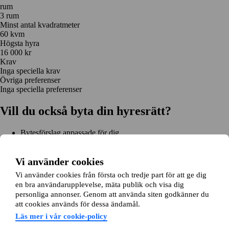
rum
3 rum
Minst antal kvadratmeter
60 kvm
Högsta hyra
16 000 kr
Krav
Inga speciella krav
Övriga preferenser
Inga speciella preferenser
Vill du också byta din hyresrätt?
Bytesförslag anpassade för dig
Hjälp genom hela bytet
Enkel registrering på 2 minuter
Vi använder cookies
Kom igång gratis
Vi använder cookies från första och tredje part för att ge dig
Kom igång
en bra användarupplevelse, mäta publik och visa dig
Kom igång gratis
Sök annonser
Logga in
personliga annonser. Genom att använda siten godkänner du
Läs mer
att cookies används för dessa ändamål.
Nyheter och tips
Bytesansökan
Om lägenhetsbyte.se
Läs mer i vår cookie-policy
Om oss
Allmänna villkor
Personuppgiftshantering
Cookiepolicy