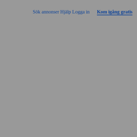
Gå till sidans innehåll
Annonsen har inga bilder än
Sök annonser
Hjälp
Logga in
Kom igång gratis
Gatuvy