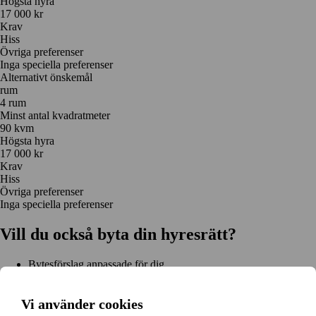
Högsta hyra
17 000 kr
Krav
Hiss
Övriga preferenser
Inga speciella preferenser
Alternativt önskemål
rum
4 rum
Minst antal kvadratmeter
90 kvm
Högsta hyra
17 000 kr
Krav
Hiss
Övriga preferenser
Inga speciella preferenser
Vill du också byta din hyresrätt?
Bytesförslag anpassade för dig
Hjälp genom hela bytet
Enkel registrering på 2 minuter
Vi använder cookies
Kom igång gratis