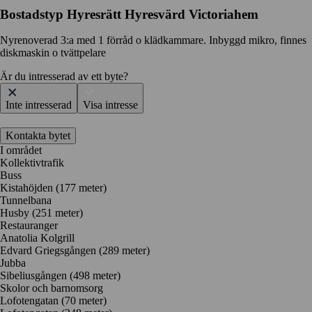
Bostadstyp
Hyresrätt
Hyresvärd
Victoriahem
Nyrenoverad 3:a med 1 förråd o klädkammare. Inbyggd mikro, finnes
diskmaskin o tvättpelare
Är du intresserad av ett byte?
Inte intresserad
Visa intresse
Kontakta bytet
I området
Kollektivtrafik
Buss
Kistahöjden (177 meter)
Tunnelbana
Husby (251 meter)
Restauranger
Anatolia Kolgrill
Edvard Griegsgången
(289 meter)
Jubba
Sibeliusgången
(498 meter)
Skolor och barnomsorg
Lofotengatan
(70 meter)