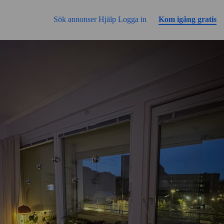
Gå till sidans innehåll
Sök annonser
Hjälp
Logga in
Kom igång gratis