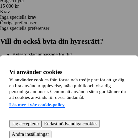
Högsta hyra
15 000 kr
Krav
Inga speciella krav
Övriga preferenser
Inga speciella preferenser
Vill du också byta din hyresrätt?
Bytesförslag anpassade för dig
Hjälp genom hela bytet
Enkel registrering på 2 minuter
Vi använder cookies
Kom igång gratis
Vi använder cookies från första och tredje part för att ge dig
Kom igång
en bra användarupplevelse, mäta publik och visa dig
Kom igång gratis
Sök annonser
Logga in
personliga annonser. Genom att använda siten godkänner du
Läs mer
att cookies används för dessa ändamål.
Nyheter och tips
Bytesansökan
Om lägenhetsbyte.se
Läs mer i vår cookie-policy
Om oss
Allmänna villkor
Personuppgiftshantering
Cookiepolicy
Sitemap
Kundtjänst
Jag accepterar
Endast nödvändiga cookies
Hjälp
08-22 00 90
E-post:
info@lagenhetsbyte.se
Ändra inställningar