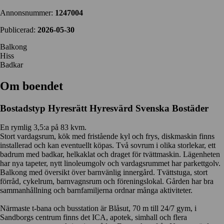
Annonsnummer:
1247004
Publicerad:
2026-05-30
Balkong
Hiss
Badkar
Om boendet
Bostadstyp
Hyresrätt
Hyresvärd
Svenska Bostäder
En rymlig 3,5:a på 83 kvm.
Stort vardagsrum, kök med fristående kyl och frys, diskmaskin finns
installerad och kan eventuellt köpas. Två sovrum i olika storlekar, ett
badrum med badkar, helkaklat och draget för tvättmaskin. Lägenheten
har nya tapeter, nytt linoleumgolv och vardagsrummet har parkettgolv.
Balkong med översikt över barnvänlig innergård. Tvättstuga, stort
förråd, cykelrum, barnvagnsrum och föreningslokal. Gården har bra
sammanhållning och barnfamiljerna ordnar många aktiviteter.
Närmaste t-bana och busstation är Blåsut, 70 m till 24/7 gym, i
Sandborgs centrum finns det ICA, apotek, simhall och flera