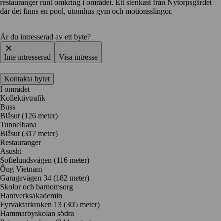
restauranger runt omkring i området. Ett stenkast från Nytorpsgärdet
där det finns en pool, utomhus gym och motionsslingor.
Är du intresserad av ett byte?
Inte intresserad
Visa intresse
Kontakta bytet
I området
Kollektivtrafik
Buss
Blåsut (126 meter)
Tunnelbana
Blåsut (317 meter)
Restauranger
Asushi
Sofielundsvägen
(116 meter)
Ông Vietnam
Garagevägen 34
(182 meter)
Skolor och barnomsorg
Hantverksakademin
Fyrvaktarkroken 13
(305 meter)
Hammarbyskolan södra