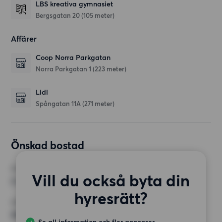
LBS kreativa gymnasiet
Bergsgatan 20
(105 meter)
Affärer
Coop Norra Parkgatan
Norra Parkgatan 1
(223 meter)
Lidl
Spångatan 11A
(271 meter)
Önskad bostad
RUM
Vill du också byta din
2 rum
hyresrätt?
MINST ANTAL KVADRATMETER
50 kvm