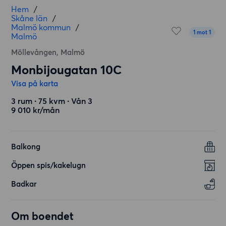
Hem
/
Skåne län
/
Malmö kommun
/
1 mot 1
Malmö
Möllevången, Malmö
Monbijougatan 10C
Visa på karta
3 rum ∙ 75 kvm ∙ Vån 3
9 010 kr/mån
Balkong
Öppen spis/kakelugn
Badkar
Om boendet