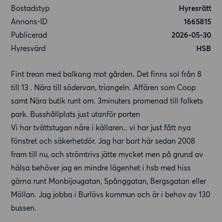
Bostadstyp
Hyresrätt
Annons-ID
1665815
Publicerad
2026-05-30
Hyresvärd
HSB
Fint trean med balkong mot gården. Det finns sol från 8
till 13 . Nära till södervan, triangeln. Affären som Coop
samt Nära butik runt om. 3minuters promenad till folkets
park. Busshållplats just utanför porten
Vi har tvättstugan näre i källaren.. vi har just fått nya
fönstret och säkerhetdör. Jag har bort här sedan 2008
fram till nu, och strömtrivs jätte mycket men på grund av
hälsa behöver jag en mindre lägenhet i hsb med hiss
gärna runt Monbijougatan, Spånggatan, Bergsgatan eller
Möllan. Jag jobba i Burlövs kommun och är i behov av 130
bussen.