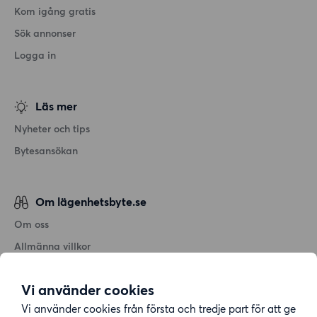
Kom igång gratis
Sök annonser
Logga in
Läs mer
Nyheter och tips
Bytesansökan
Om lägenhetsbyte.se
Om oss
Allmänna villkor
Personuppgiftshantering
Vi använder cookies
Cookiepolicy
Vi använder cookies från första och tredje part för att ge
Sitemap