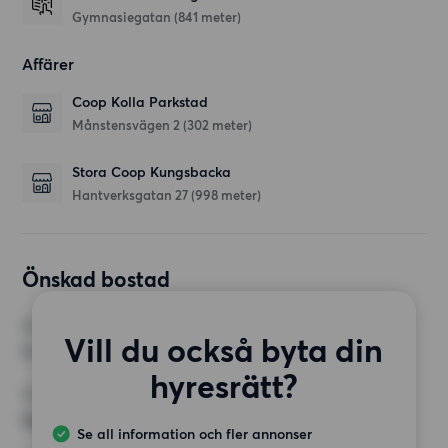
Gymnasiegatan
(841 meter)
Affärer
Coop Kolla Parkstad
Månstensvägen 2
(302 meter)
Stora Coop Kungsbacka
Hantverksgatan 27
(998 meter)
Önskad bostad
RUM
Vill du också byta din
3 rum
hyresrätt?
MINST ANTAL KVADRATMETER
Inget val
Se all information och fler annonser