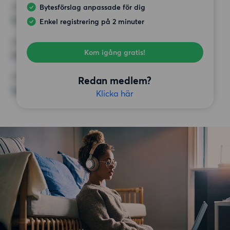
Bytesförslag anpassade för dig
HÖGSTA HYRA
12 500 kr
Enkel registrering på 2 minuter
KRAV
Kom igång gratis!
Inga speciella krav
ÖVRIGA PREFERENSER
Redan medlem?
Inga speciella preferenser
Klicka här