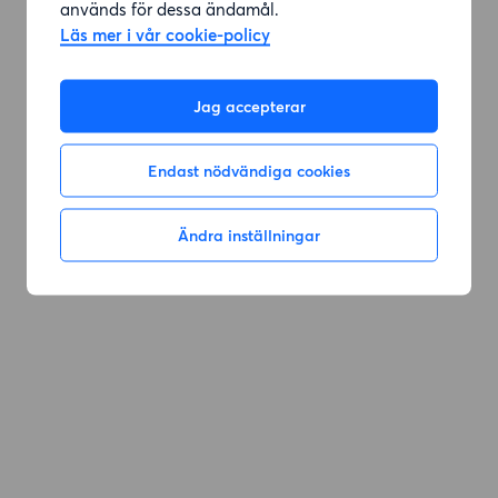
används för dessa ändamål.
Läs mer i vår cookie-policy
Gå till sök
Jag accepterar
Endast nödvändiga cookies
Ändra inställningar