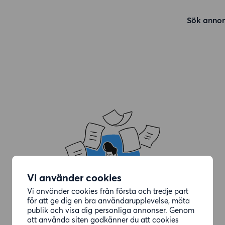
Sök annon
Vi använder cookies
Vi använder cookies från första och tredje part
för att ge dig en bra användarupplevelse, mäta
publik och visa dig personliga annonser. Genom
att använda siten godkänner du att cookies
Annonsen du letade efter är borttagen