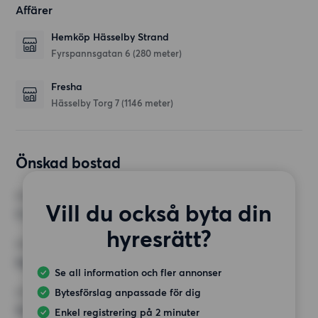
Affärer
Hemköp Hässelby Strand
Fyrspannsgatan 6
(280 meter)
Fresha
Hässelby Torg 7
(1146 meter)
Önskad bostad
RUM
Vill du också byta din
3 rum
hyresrätt?
MINST ANTAL KVADRATMETER
Inget val
Se all information och fler annonser
Bytesförslag anpassade för dig
HÖGSTA HYRA
12 500 kr
Enkel registrering på 2 minuter