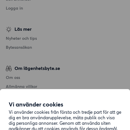
Logga in
Läs mer
Nyheter och tips
Bytesansökan
Om lägenhetsbyte.se
Om oss
Allmänna villkor
Personuppgiftshantering
Vi använder cookies
Cookiepolicy
Vi använder cookies från första och tredje part för att ge
Sitemap
dig en bra användarupplevelse, mäta publik och visa
dig personliga annonser. Genom att använda siten
godkänner du att cookies används för dessa ändamål.