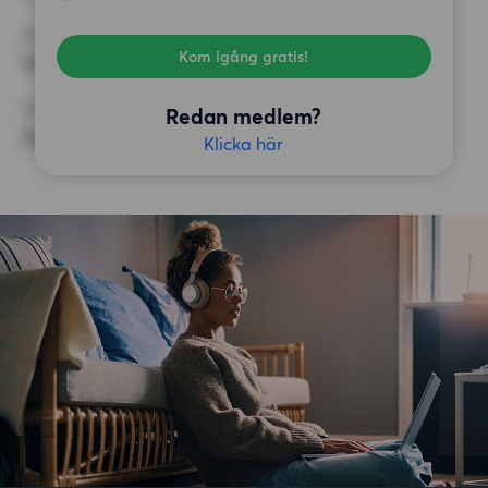
KRAV
Kom igång gratis!
Inga speciella krav
ÖVRIGA PREFERENSER
Redan medlem?
Inga speciella preferenser
Klicka här