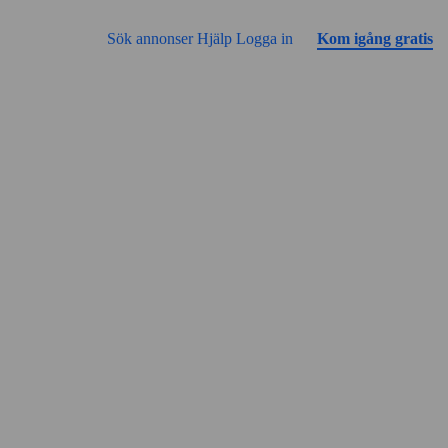
Gå till sidans innehåll
Annonsen har inga bilder än
Sök annonser
Hjälp
Logga in
Kom igång gratis
Gatuvy