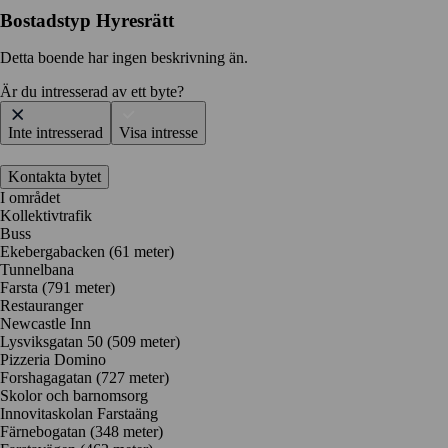
Bostadstyp
Hyresrätt
Detta boende har ingen beskrivning än.
Är du intresserad av ett byte?
Inte intresserad
Visa intresse
Kontakta bytet
I området
Kollektivtrafik
Buss
Ekebergabacken (61 meter)
Tunnelbana
Farsta (791 meter)
Restauranger
Newcastle Inn
Lysviksgatan 50
(509 meter)
Pizzeria Domino
Forshagagatan
(727 meter)
Skolor och barnomsorg
Innovitaskolan Farstaäng
Färnebogatan
(348 meter)