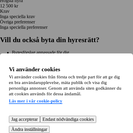
Högsta hyra
12 500 kr
Krav
Inga speciella krav
Övriga preferenser
Inga speciella preferenser
Vill du också byta din hyresrätt?
Bytesförslag anpassade för dig
Hjälp genom hela bytet
Enkel registrering på 2 minuter
Vi använder cookies
Kom igång gratis
Vi använder cookies från första och tredje part för att ge dig
Kom igång
en bra användarupplevelse, mäta publik och visa dig
Kom igång gratis
Sök annonser
Logga in
personliga annonser. Genom att använda siten godkänner du
Läs mer
att cookies används för dessa ändamål.
Nyheter och tips
Bytesansökan
Om lägenhetsbyte.se
Läs mer i vår cookie-policy
Om oss
Allmänna villkor
Personuppgiftshantering
Cookiepolicy
Sitemap
Kundtjänst
Jag accepterar
Endast nödvändiga cookies
Hjälp
08-22 00 90
E-post:
info@lagenhetsbyte.se
Ändra inställningar