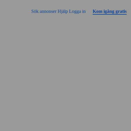
Gå till sidans innehåll
Annonsen har inga bilder än
Sök annonser
Hjälp
Logga in
Kom igång gratis
Gatuvy