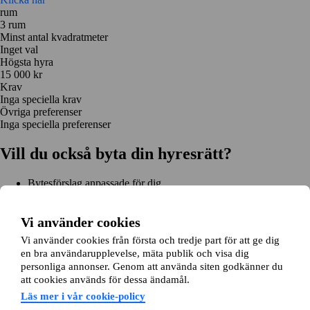
rum
3 rum
Minst antal kvadratmeter
Inget val
Högsta hyra
15 000 kr
Krav
Inga speciella krav
Övriga preferenser
Inga speciella preferenser
Vill du också byta din hyresrätt?
Bytesförslag anpassade för dig
Hjälp genom hela bytet
Enkel registrering på 2 minuter
Vi använder cookies
Kom igång gratis
Vi använder cookies från första och tredje part för att ge dig
Kom igång
en bra användarupplevelse, mäta publik och visa dig
Kom igång gratis
Sök annonser
Logga in
personliga annonser. Genom att använda siten godkänner du
Läs mer
att cookies används för dessa ändamål.
Nyheter och tips
Bytesansökan
Om lägenhetsbyte.se
Läs mer i vår cookie-policy
Om oss
Allmänna villkor
Personuppgiftshantering
Cookiepolicy