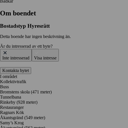
Badkar
Om boendet
Bostadstyp
Hyresrätt
Detta boende har ingen beskrivning än.
Är du intresserad av ett byte?
Inte intresserad
Visa intresse
Kontakta bytet
I området
Kollektivtrafik
Buss
Bromstens skola (471 meter)
Tunnelbana
Rinkeby (928 meter)
Restauranger
Ragnars Kök
Åkantsgränd
(549 meter)
Samy’s Krog
Åkantsgränd
(562 meter)