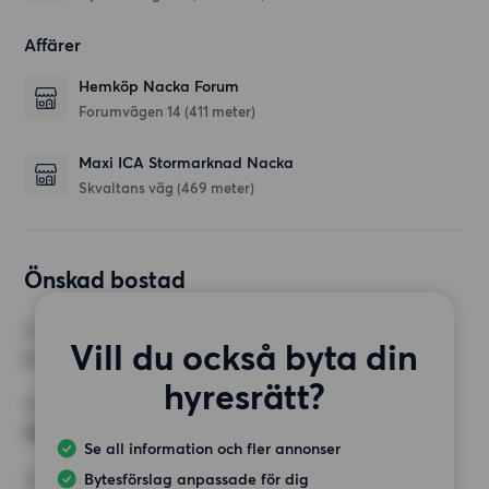
Affärer
Hemköp Nacka Forum
Forumvägen 14
(411 meter)
Maxi ICA Stormarknad Nacka
Skvaltans väg
(469 meter)
Önskad bostad
RUM
Vill du också byta din
2 rum
hyresrätt?
MINST ANTAL KVADRATMETER
45 kvm
Se all information och fler annonser
Bytesförslag anpassade för dig
HÖGSTA HYRA