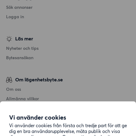
Sök annonser
Logga in
Läs mer
Nyheter och tips
Bytesansökan
Om lägenhetsbyte.se
Om oss
Allmänna villkor
Personuppgiftshantering
Vi använder cookies
Cookiepolicy
Vi använder cookies från första och tredje part för att ge
Sitemap
dig en bra användarupplevelse, mäta publik och visa