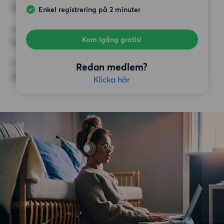
11 000 kr
Enkel registrering på 2 minuter
KRAV
Kom igång gratis!
Inga speciella krav
ÖVRIGA PREFERENSER
Redan medlem?
Inga speciella preferenser
Klicka här