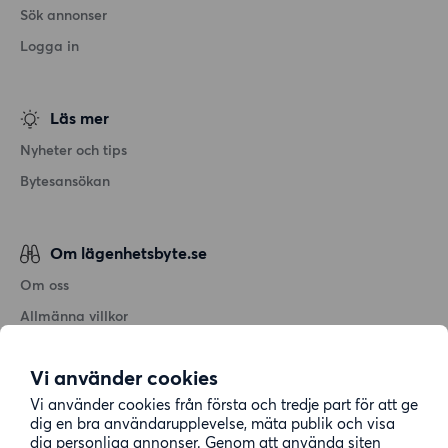
Sök annonser
Logga in
Läs mer
Nyheter och tips
Bytesansökan
Om lägenhetsbyte.se
Om oss
Allmänna villkor
Personuppgiftshantering
Vi använder cookies
Cookiepolicy
Vi använder cookies från första och tredje part för att ge
Sitemap
dig en bra användarupplevelse, mäta publik och visa
dig personliga annonser. Genom att använda siten