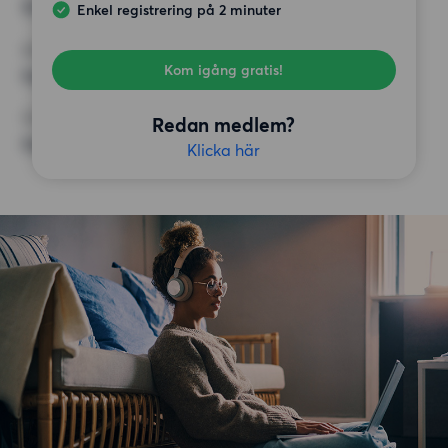
10 000 kr
Enkel registrering på 2 minuter
KRAV
Kom igång gratis!
Inga speciella krav
ÖVRIGA PREFERENSER
Redan medlem?
Inga speciella preferenser
Klicka här