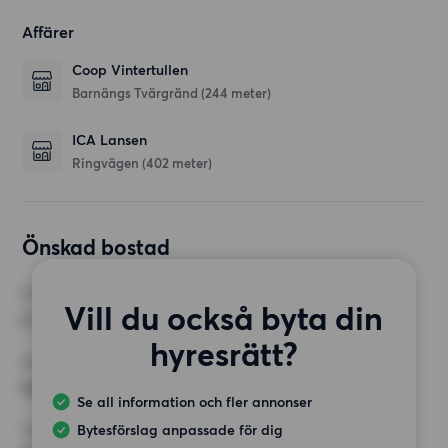
Affärer
Coop Vintertullen
Barnängs Tvärgränd
(244 meter)
ICA Lansen
Ringvägen
(402 meter)
Önskad bostad
RUM
Vill du också byta din
2 rum
hyresrätt?
MINST ANTAL KVADRATMETER
Inget val
Se all information och fler annonser
Bytesförslag anpassade för dig
HÖGSTA HYRA