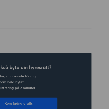
ckså byta din hyresrätt?
slag anpassade för dig
nom hela bytet
gistrering på 2 minuter
Kom igång gratis