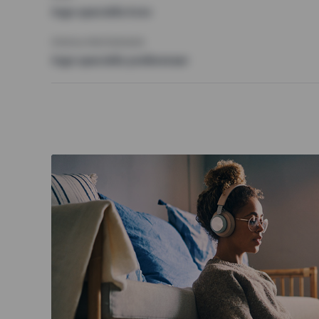
Inga speciella krav
ÖVRIGA PREFERENSER
Inga speciella preferenser