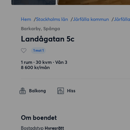
Hem
/
Stockholms län
/
Järfälla kommun
/
Järfäll
Barkarby, Spånga
Landågatan 5c
1 mot 1
1 rum ∙ 30 kvm ∙ Vån 3
8 600 kr/mån
Balkong
Hiss
Om boendet
Bostadstyp
Hyresrätt