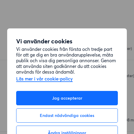
Restauranger
Vi använder cookies
American take away
Vi använder cookies från första och tredje part
Flygfältsvägen 1
(181 meter)
för att ge dig en bra användarupplevelse, mäta
publik och visa dig personliga annonser. Genom
att använda siten godkänner du att cookies
yangpara
används för dessa ändamål.
Flygfältsvägen 3
(200 meter
Läs mer i vår cookie-policy
Jag accepterar
Affärer
Lidl
Endast nödvändiga cookies
Enköpingsvägen 26 B
(108 m
Ändra inställningar