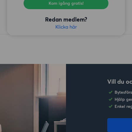
Kom igång gratis!
Redan medlem?
Klicka här
Vill du o
Bytesför
Hjälp ge
Enkel re