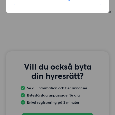
ÖoB
Mustanggatan
(284 meter)
Vill du också byta
din hyresrätt?
Se all information och fler annonser
Bytesförslag anpassade för dig
Enkel registrering på 2 minuter