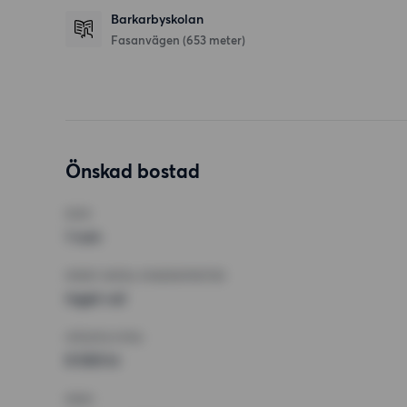
Barkarbyskolan
Fasanvägen
(653 meter)
Önskad bostad
RUM
1 rum
MINST ANTAL KVADRATMETER
Inget val
HÖGSTA HYRA
8 500 kr
KRAV