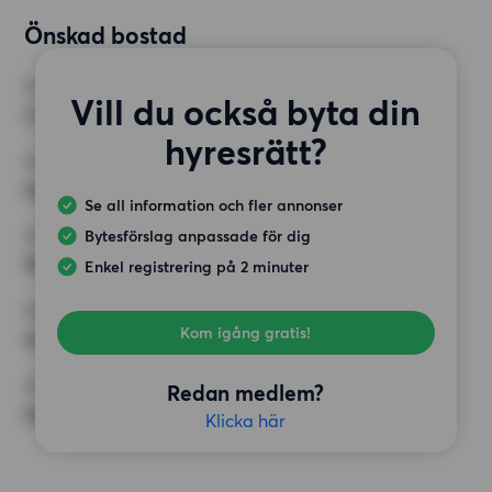
Önskad bostad
RUM
Vill du också byta din
3 rum
hyresrätt?
MINST ANTAL KVADRATMETER
Inget val
Se all information och fler annonser
Bytesförslag anpassade för dig
HÖGSTA HYRA
18 000 kr
Enkel registrering på 2 minuter
KRAV
Kom igång gratis!
Inga speciella krav
ÖVRIGA PREFERENSER
Redan medlem?
Inga speciella preferenser
Klicka här