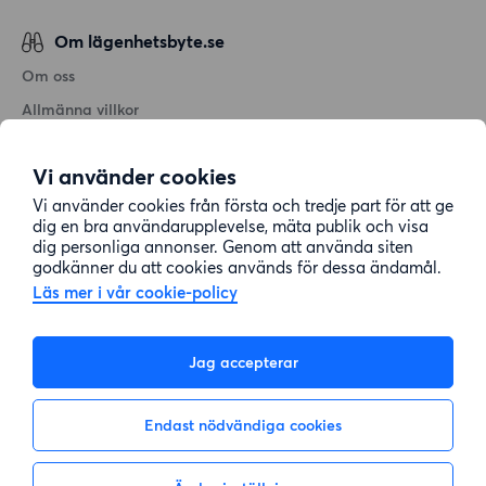
Om lägenhetsbyte.se
Om oss
Allmänna villkor
Personuppgiftshantering
Vi använder cookies
Cookiepolicy
Vi använder cookies från första och tredje part för att ge
Sitemap
dig en bra användarupplevelse, mäta publik och visa
dig personliga annonser. Genom att använda siten
godkänner du att cookies används för dessa ändamål.
Kundtjänst
Läs mer i vår cookie-policy
Hjälp
Jag accepterar
08-22 00 90
Endast nödvändiga cookies
E-post:
info@lagenhetsbyte.se