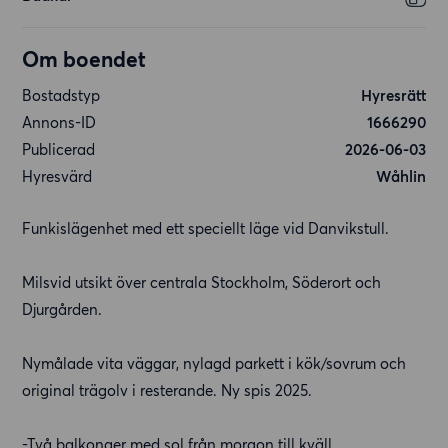
Om boendet
Bostadstyp
Hyresrätt
Annons-ID
1666290
Publicerad
2026-06-03
Hyresvärd
Wåhlin
Funkislägenhet med ett speciellt läge vid Danvikstull.
Milsvid utsikt över centrala Stockholm, Söderort och
Djurgården.
Nymålade vita väggar, nylagd parkett i kök/sovrum och
original trägolv i resterande. Ny spis 2025.
-Två balkonger med sol från morgon till kväll.