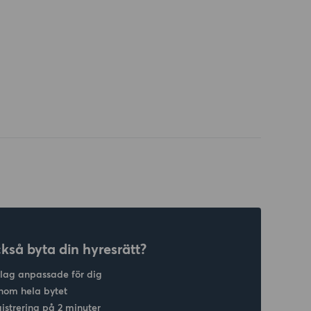
ckså byta din hyresrätt?
slag anpassade för dig
nom hela bytet
gistrering på 2 minuter