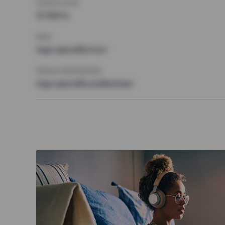
HÖGSTA HYRA
12 500 kr
KRAV
Inga speciella krav
ÖVRIGA PREFERENSER
Inga speciella preferenser