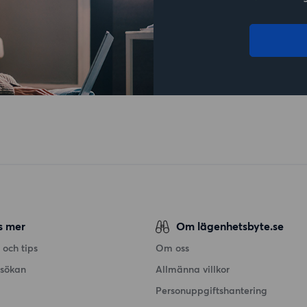
s mer
Om lägenhetsbyte.se
 och tips
Om oss
nsökan
Allmänna villkor
Personuppgiftshantering