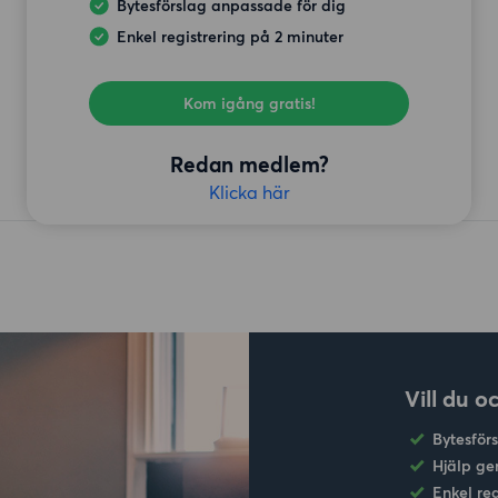
Bytesförslag anpassade för dig
Enkel registrering på 2 minuter
Kom igång gratis!
Redan medlem?
Klicka här
Vill du o
Bytesför
Hjälp ge
Enkel re