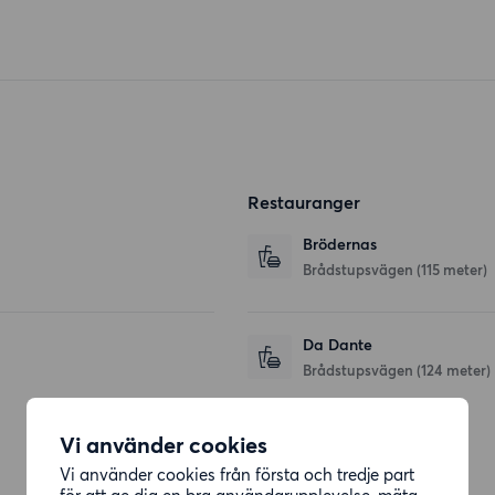
Restauranger
Brödernas
Brådstupsvägen
(115 meter)
Da Dante
Brådstupsvägen
(124 meter)
Vi använder cookies
Affärer
Vi använder cookies från första och tredje part
för att ge dig en bra användarupplevelse, mäta