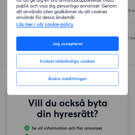
Coop Mälarhöjden
publik och visa dig personliga annonser. Genom
Hägerstensvägen 331
(368 m
att använda siten godkänner du att cookies
används för dessa ändamål.
Läs mer i vår cookie-policy
ICA Hallen, Axelsberg
Selmedalsvägen 38
(1039 me
Jag accepterar
Endast nödvändiga cookies
Ändra inställningar
Vill du också byta
din hyresrätt?
Se all information och fler annonser