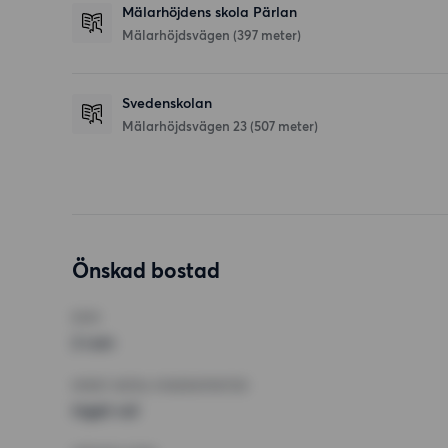
Mälarhöjdens skola Pärlan
Mälarhöjdsvägen
(397 meter)
Svedenskolan
Mälarhöjdsvägen 23
(507 meter)
Önskad bostad
RUM
2 rum
MINST ANTAL KVADRATMETER
Inget val