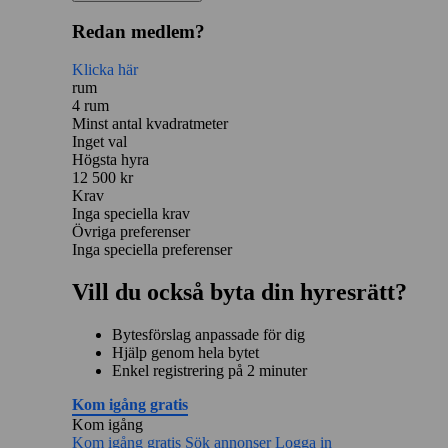
Redan medlem?
Klicka här
rum
4 rum
Minst antal kvadratmeter
Inget val
Högsta hyra
12 500 kr
Krav
Inga speciella krav
Övriga preferenser
Inga speciella preferenser
Vill du också byta din hyresrätt?
Bytesförslag anpassade för dig
Hjälp genom hela bytet
Enkel registrering på 2 minuter
Kom igång gratis
Kom igång
Kom igång gratis
Sök annonser
Logga in