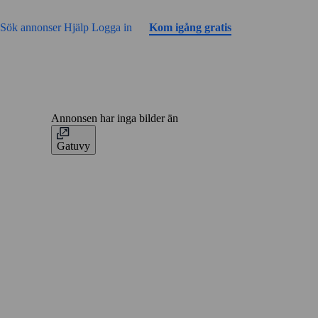
Gå till sidans innehåll
Sök annonser
Hjälp
Logga in
Kom igång gratis
Annonsen har inga bilder än
Gatuvy