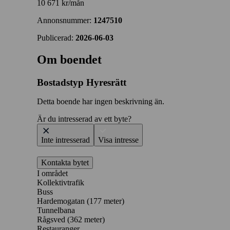
10 671 kr/mån
Annonsnummer:
1247510
Publicerad:
2026-06-03
Om boendet
Bostadstyp
Hyresrätt
Detta boende har ingen beskrivning än.
Är du intresserad av ett byte?
Inte intresserad
Visa intresse
Kontakta bytet
I området
Kollektivtrafik
Buss
Hardemogatan (177 meter)
Tunnelbana
Rågsved (362 meter)
Restauranger