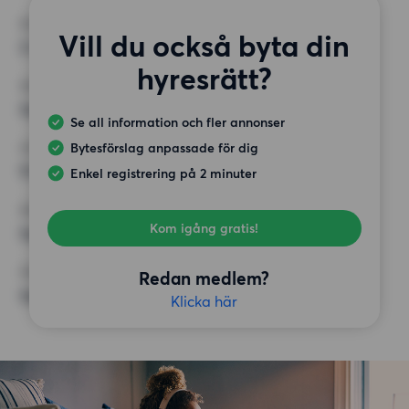
RUM
Vill du också byta din
2 rum
hyresrätt?
MINST ANTAL KVADRATMETER
Inget val
Se all information och fler annonser
Bytesförslag anpassade för dig
HÖGSTA HYRA
9 000 kr
Enkel registrering på 2 minuter
KRAV
Kom igång gratis!
Inga speciella krav
ÖVRIGA PREFERENSER
Redan medlem?
Inga speciella preferenser
Klicka här