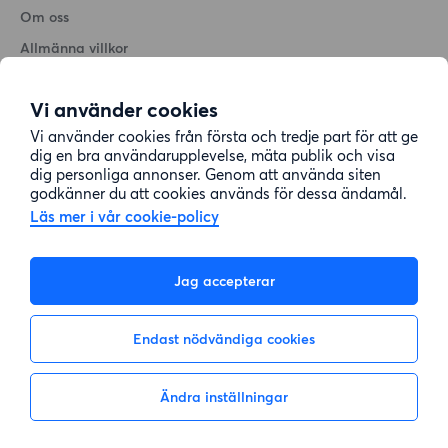
Om oss
Allmänna villkor
Personuppgiftshantering
Vi använder cookies
Cookiepolicy
Vi använder cookies från första och tredje part för att ge
Sitemap
dig en bra användarupplevelse, mäta publik och visa
dig personliga annonser. Genom att använda siten
godkänner du att cookies används för dessa ändamål.
Kundtjänst
Läs mer i vår cookie-policy
Hjälp
Jag accepterar
08-22 00 90
Endast nödvändiga cookies
E-post:
info@lagenhetsbyte.se
Ändra inställningar
Inte intresserad
Visa intresse
© 2004-2026 Lägenhetsbyte Sverige AB