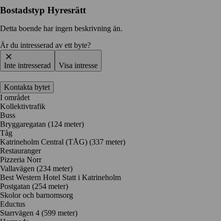
Bostadstyp
Hyresrätt
Detta boende har ingen beskrivning än.
Är du intresserad av ett byte?
Inte intresserad
Visa intresse
Kontakta bytet
I området
Kollektivtrafik
Buss
Bryggaregatan (124 meter)
Tåg
Katrineholm Central (TÅG) (337 meter)
Restauranger
Pizzeria Norr
Vallavägen
(234 meter)
Best Western Hotel Statt i Katrineholm
Postgatan
(254 meter)
Skolor och barnomsorg
Eductus
Starrvägen 4
(599 meter)