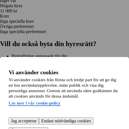
Inget val
Högsta hyra
11 000 kr
Krav
Inga speciella krav
Övriga preferenser
Inga speciella preferenser
Vill du också byta din hyresrätt?
Bytesförslag anpassade för dig
Hjälp genom hela bytet
Enkel registrering på 2 minuter
Vi använder cookies
Kom igång gratis
Vi använder cookies från första och tredje part för att ge dig
Kom igång
en bra användarupplevelse, mäta publik och visa dig
Kom igång gratis
Sök annonser
Logga in
personliga annonser. Genom att använda siten godkänner du
Läs mer
att cookies används för dessa ändamål.
Nyheter och tips
Bytesansökan
Om lägenhetsbyte.se
Läs mer i vår cookie-policy
Om oss
Allmänna villkor
Personuppgiftshantering
Cookiepolicy
Sitemap
Kundtjänst
Jag accepterar
Endast nödvändiga cookies
Hjälp
08-22 00 90
E-post:
info@lagenhetsbyte.se