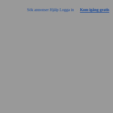
Gå till sidans innehåll
Annonsen har inga bilder än
Sök annonser
Hjälp
Logga in
Kom igång gratis
Gatuvy