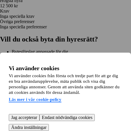
Högsta hyra
12 500 kr
Krav
Inga speciella krav
Övriga preferenser
Inga speciella preferenser
Vill du också byta din hyresrätt?
Bytesförslag anpassade för dig
Hjälp genom hela bytet
Enkel registrering på 2 minuter
Vi använder cookies
Kom igång gratis
Vi använder cookies från första och tredje part för att ge dig
Kom igång
en bra användarupplevelse, mäta publik och visa dig
Kom igång gratis
Sök annonser
Logga in
personliga annonser. Genom att använda siten godkänner du
Läs mer
att cookies används för dessa ändamål.
Nyheter och tips
Bytesansökan
Om lägenhetsbyte.se
Läs mer i vår cookie-policy
Om oss
Allmänna villkor
Personuppgiftshantering
Cookiepolicy
Sitemap
Kundtjänst
Jag accepterar
Endast nödvändiga cookies
Hjälp
08-22 00 90
E-post:
info@lagenhetsbyte.se
Ändra inställningar