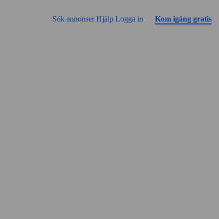
Gå till sidans innehåll
Annonsen har inga bilder än
Sök annonser
Hjälp
Logga in
Kom igång gratis
Gatuvy