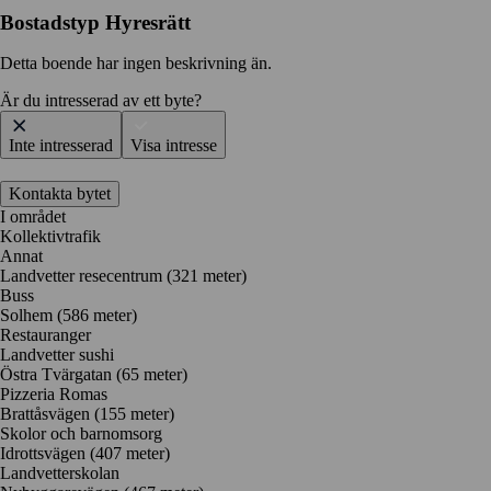
Bostadstyp
Hyresrätt
Detta boende har ingen beskrivning än.
Är du intresserad av ett byte?
Inte intresserad
Visa intresse
Kontakta bytet
I området
Kollektivtrafik
Annat
Landvetter resecentrum (321 meter)
Buss
Solhem (586 meter)
Restauranger
Landvetter sushi
Östra Tvärgatan
(65 meter)
Pizzeria Romas
Brattåsvägen
(155 meter)
Skolor och barnomsorg
Idrottsvägen
(407 meter)
Landvetterskolan