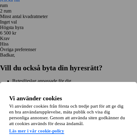
rum
2 rum
Minst antal kvadratmeter
Inget val
Högsta hyra
6 500 kr
Krav
Hiss
Övriga preferenser
Badkar,
Vill du också byta din hyresrätt?
Bytesförslag anpassade för dig
Hjälp genom hela bytet
Enkel registrering på 2 minuter
Vi använder cookies
Kom igång gratis
Vi använder cookies från första och tredje part för att ge dig
Kom igång
en bra användarupplevelse, mäta publik och visa dig
Kom igång gratis
Sök annonser
Logga in
personliga annonser. Genom att använda siten godkänner du
Läs mer
att cookies används för dessa ändamål.
Nyheter och tips
Bytesansökan
Om lägenhetsbyte.se
Läs mer i vår cookie-policy
Om oss
Allmänna villkor
Personuppgiftshantering
Cookiepolicy