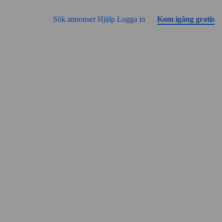
Gå till sidans innehåll
Annonsen har inga bilder än
Sök annonser
Hjälp
Logga in
Kom igång gratis
Gatuvy