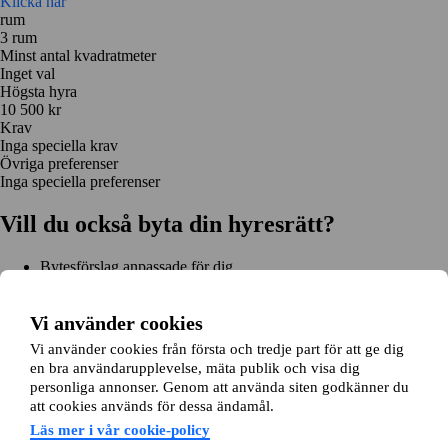
Klicka här
rum
3 rum
Minst antal kvadratmeter
Inget val
Högsta hyra
10 500 kr
Krav
Inga speciella krav
Övriga preferenser
Inga speciella preferenser
Vill du också byta din hyresrätt?
Bytesförslag anpassade för dig
Hjälp genom hela bytet
Enkel registrering på 2 minuter
Vi använder cookies
Kom igång gratis
Vi använder cookies från första och tredje part för att ge dig
Kom igång
en bra användarupplevelse, mäta publik och visa dig
Kom igång gratis
Sök annonser
Logga in
personliga annonser. Genom att använda siten godkänner du
Läs mer
att cookies används för dessa ändamål.
Nyheter och tips
Bytesansökan
Om lägenhetsbyte.se
Läs mer i vår cookie-policy
Om oss
Allmänna villkor
Personuppgiftshantering
Cookiepolicy