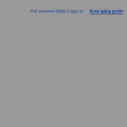
Gå till sidans innehåll
Annonsen har inga bilder än
Sök annonser
Hjälp
Logga in
Kom igång gratis
Gatuvy