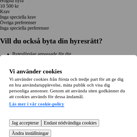
Högsta hyra
10 500 kr
Krav
Inga speciella krav
Övriga preferenser
Inga speciella preferenser
Vill du också byta din hyresrätt?
Bytesförslag anpassade för dig
Hjälp genom hela bytet
Enkel registrering på 2 minuter
Vi använder cookies
Kom igång gratis
Vi använder cookies från första och tredje part för att ge dig
Kom igång
en bra användarupplevelse, mäta publik och visa dig
Kom igång gratis
Sök annonser
Logga in
personliga annonser. Genom att använda siten godkänner du
Läs mer
att cookies används för dessa ändamål.
Nyheter och tips
Bytesansökan
Om lägenhetsbyte.se
Läs mer i vår cookie-policy
Om oss
Allmänna villkor
Personuppgiftshantering
Cookiepolicy
Sitemap
Kundtjänst
Jag accepterar
Endast nödvändiga cookies
Hjälp
08-22 00 90
E-post:
info@lagenhetsbyte.se
Ändra inställningar