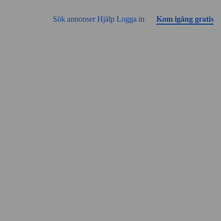
Gå till sidans innehåll
Annonsen har inga bilder än
Sök annonser
Hjälp
Logga in
Kom igång gratis
Gatuvy