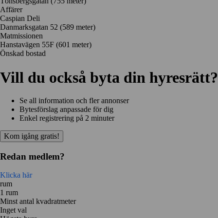
Tönsbergsgatan
(755 meter)
Affärer
Caspian Deli
Danmarksgatan 52
(589 meter)
Matmissionen
Hanstavägen 55F
(601 meter)
Önskad bostad
Vill du också byta din hyresrätt?
Se all information och fler annonser
Bytesförslag anpassade för dig
Enkel registrering på 2 minuter
Kom igång gratis!
Redan medlem?
Klicka här
rum
1 rum
Minst antal kvadratmeter
Inget val