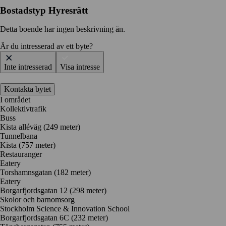
Bostadstyp
Hyresrätt
Detta boende har ingen beskrivning än.
Är du intresserad av ett byte?
Inte intresserad
Visa intresse
Kontakta bytet
I området
Kollektivtrafik
Buss
Kista alléväg (249 meter)
Tunnelbana
Kista (757 meter)
Restauranger
Eatery
Torshamnsgatan
(182 meter)
Eatery
Borgarfjordsgatan 12
(298 meter)
Skolor och barnomsorg
Stockholm Science & Innovation School
Borgarfjordsgatan 6C
(232 meter)