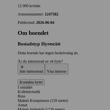
12 000 kr/mån
Annonsnummer:
1247582
Publicerad:
2026-06-04
Om boendet
Bostadstyp
Hyresrätt
Detta boende har ingen beskrivning än.
Är du intresserad av ett byte?
Inte intresserad
Visa intresse
Kontakta bytet
I området
Kollektivtrafik
Buss
Malmö Kronprinsen (159 meter)
Annat
Malmö Södertull (1229 meter)