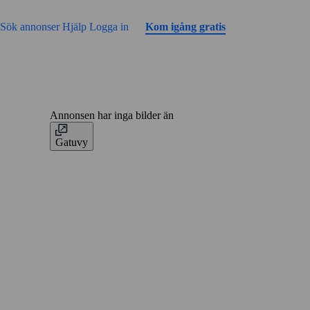
Gå till sidans innehåll
Sök annonser
Hjälp
Logga in
Kom igång gratis
Annonsen har inga bilder än
Gatuvy