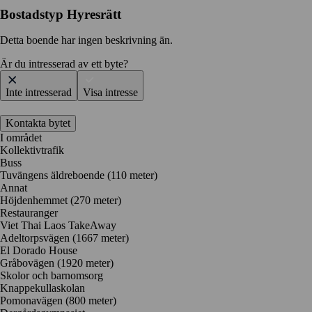
Bostadstyp
Hyresrätt
Detta boende har ingen beskrivning än.
Är du intresserad av ett byte?
Inte intresserad
Visa intresse
Kontakta bytet
I området
Kollektivtrafik
Buss
Tuvängens äldreboende (110 meter)
Annat
Höjdenhemmet (270 meter)
Restauranger
Viet Thai Laos TakeAway
Adeltorpsvägen
(1667 meter)
El Dorado House
Gråbovägen
(1920 meter)
Skolor och barnomsorg
Knappekullaskolan
Pomonavägen
(800 meter)