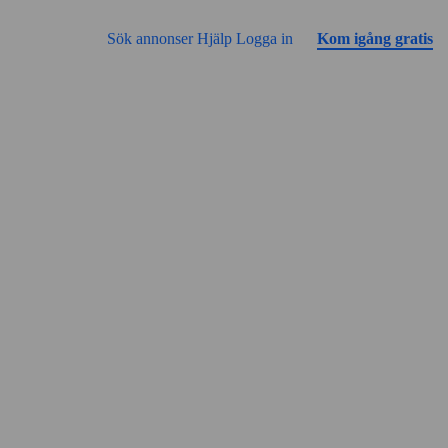
Gå till sidans innehåll
Annonsen har inga bilder än
Sök annonser
Hjälp
Logga in
Kom igång gratis
Gatuvy