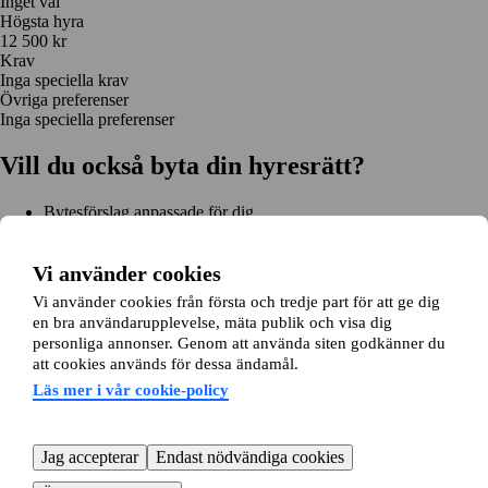
Inget val
Högsta hyra
12 500 kr
Krav
Inga speciella krav
Övriga preferenser
Inga speciella preferenser
Vill du också byta din hyresrätt?
Bytesförslag anpassade för dig
Hjälp genom hela bytet
Enkel registrering på 2 minuter
Vi använder cookies
Kom igång gratis
Vi använder cookies från första och tredje part för att ge dig
Kom igång
en bra användarupplevelse, mäta publik och visa dig
Kom igång gratis
Sök annonser
Logga in
personliga annonser. Genom att använda siten godkänner du
Läs mer
att cookies används för dessa ändamål.
Nyheter och tips
Bytesansökan
Om lägenhetsbyte.se
Läs mer i vår cookie-policy
Om oss
Allmänna villkor
Personuppgiftshantering
Cookiepolicy
Sitemap
Kundtjänst
Jag accepterar
Endast nödvändiga cookies
Hjälp
08-22 00 90
E-post:
info@lagenhetsbyte.se