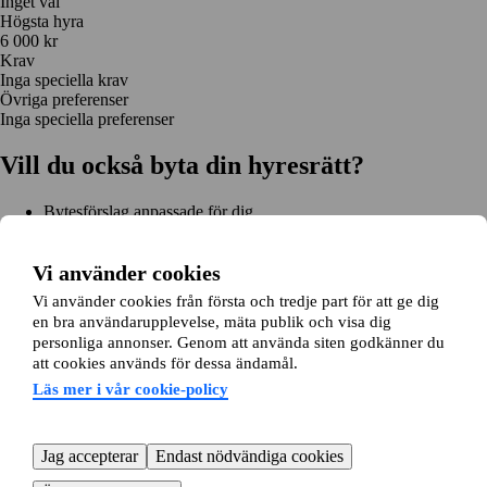
Inget val
Högsta hyra
6 000 kr
Krav
Inga speciella krav
Övriga preferenser
Inga speciella preferenser
Vill du också byta din hyresrätt?
Bytesförslag anpassade för dig
Hjälp genom hela bytet
Enkel registrering på 2 minuter
Vi använder cookies
Kom igång gratis
Vi använder cookies från första och tredje part för att ge dig
Kom igång
en bra användarupplevelse, mäta publik och visa dig
Kom igång gratis
Sök annonser
Logga in
personliga annonser. Genom att använda siten godkänner du
Läs mer
att cookies används för dessa ändamål.
Nyheter och tips
Bytesansökan
Om lägenhetsbyte.se
Läs mer i vår cookie-policy
Om oss
Allmänna villkor
Personuppgiftshantering
Cookiepolicy
Sitemap
Kundtjänst
Jag accepterar
Endast nödvändiga cookies
Hjälp
08-22 00 90
E-post:
info@lagenhetsbyte.se