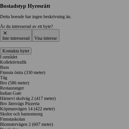
Bostadstyp
Hyresrätt
Detta boende har ingen beskrivning än.
Är du intresserad av ett byte?
Inte intresserad
Visa intresse
Kontakta bytet
I området
Kollektivtrafik
Buss
Finnsta östra (330 meter)
Tåg
Bro (586 meter)
Restauranger
Indian Gate
Härnevi skolväg 2
(417 meter)
Bro Järnvägs Pizzeria
Köpmanvägen 14
(422 meter)
Skolor och barnomsorg
Finnstaskolan
Blomstervägen 2
(607 meter)