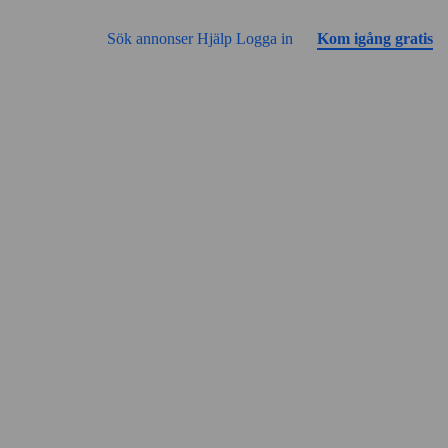
Gå till sidans innehåll
Annonsen har inga bilder än
Sök annonser
Hjälp
Logga in
Kom igång gratis
Gatuvy