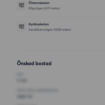
Öhemsskolan
Rågvägen
(637 meter)
Kyrkbyskolan
Sandåkersvägen
(1008 meter)
Önskad bostad
RUM
3 rum
MINST ANTAL KVADRATMETER
Inget val