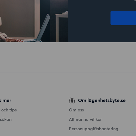
s mer
Om lägenhetsbyte.se
 och tips
Om oss
nsökan
Allmänna villkor
Personuppgiftshantering