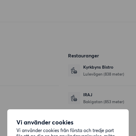
Restauranger
Kyrkbyns Bistro
Lulevägen
(838 meter)
IRAJ
Bakigatan
(853 meter)
Vi använder cookies
Affärer
Vi använder cookies från första och tredje part
för att ge dig en bra användarupplevelse, mäta