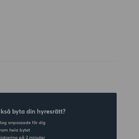
ckså byta din hyresrätt?
slag anpassade för dig
nom hela bytet
gistrering på 2 minuter