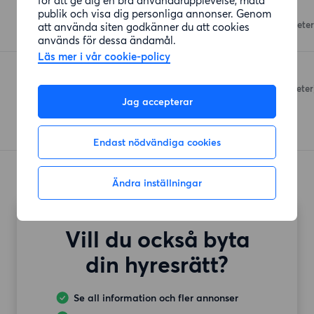
Ica Supermarket
publik och visa dig personliga annonser. Genom
Mariebergsvägen
(198 meter
att använda siten godkänner du att cookies
används för dessa ändamål.
Läs mer i vår cookie-policy
Stora Coop Storheden
Storhedsvägen 1
(2615 meter
Jag accepterar
Endast nödvändiga cookies
Ändra inställningar
Vill du också byta
din hyresrätt?
Se all information och fler annonser