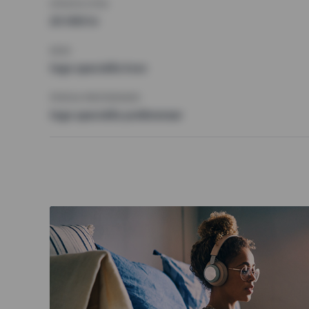
HÖGSTA HYRA
20 000 kr
KRAV
Inga speciella krav
ÖVRIGA PREFERENSER
Inga speciella preferenser