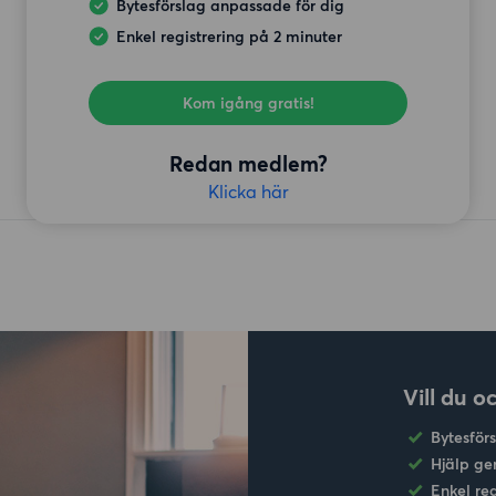
Bytesförslag anpassade för dig
Enkel registrering på 2 minuter
Kom igång gratis!
Redan medlem?
Klicka här
Vill du o
Bytesför
Hjälp ge
Enkel re