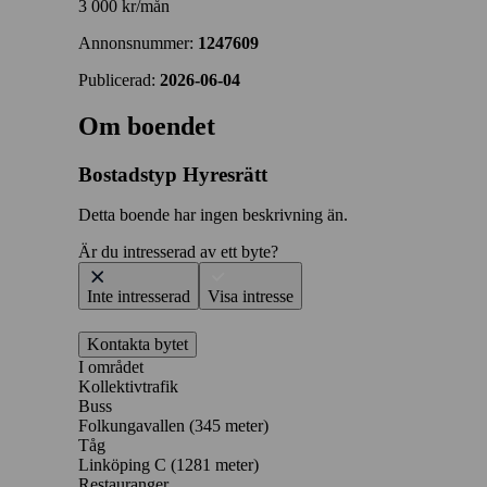
3 000 kr/mån
Annonsnummer:
1247609
Publicerad:
2026-06-04
Om boendet
Bostadstyp
Hyresrätt
Detta boende har ingen beskrivning än.
Är du intresserad av ett byte?
Inte intresserad
Visa intresse
Kontakta bytet
I området
Kollektivtrafik
Buss
Folkungavallen (345 meter)
Tåg
Linköping C (1281 meter)
Restauranger