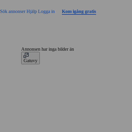
Gå till sidans innehåll
Sök annonser
Hjälp
Logga in
Kom igång gratis
Annonsen har inga bilder än
Gatuvy