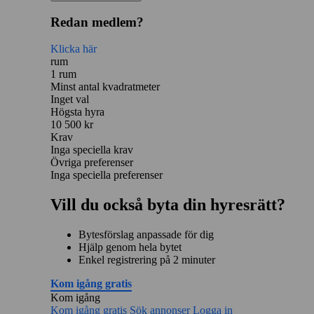
Redan medlem?
Klicka här
rum
1 rum
Minst antal kvadratmeter
Inget val
Högsta hyra
10 500 kr
Krav
Inga speciella krav
Övriga preferenser
Inga speciella preferenser
Vill du också byta din hyresrätt?
Bytesförslag anpassade för dig
Hjälp genom hela bytet
Enkel registrering på 2 minuter
Kom igång gratis
Kom igång
Kom igång gratis
Sök annonser
Logga in