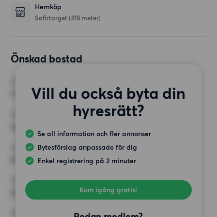
Hemköp
Safirtorget
(318 meter)
Önskad bostad
RUM
Vill du också byta din
2 rum
hyresrätt?
MINST ANTAL KVADRATMETER
Inget val
Se all information och fler annonser
Bytesförslag anpassade för dig
HÖGSTA HYRA
8 500 kr
Enkel registrering på 2 minuter
KRAV
Kom igång gratis!
Inga speciella krav
ÖVRIGA PREFERENSER
Redan medlem?