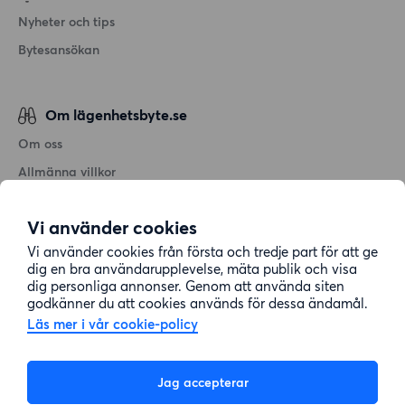
Nyheter och tips
Bytesansökan
Om lägenhetsbyte.se
Om oss
Allmänna villkor
Personuppgiftshantering
Vi använder cookies
Cookiepolicy
Vi använder cookies från första och tredje part för att ge
Sitemap
dig en bra användarupplevelse, mäta publik och visa
dig personliga annonser. Genom att använda siten
godkänner du att cookies används för dessa ändamål.
Kundtjänst
Läs mer i vår cookie-policy
Hjälp
Jag accepterar