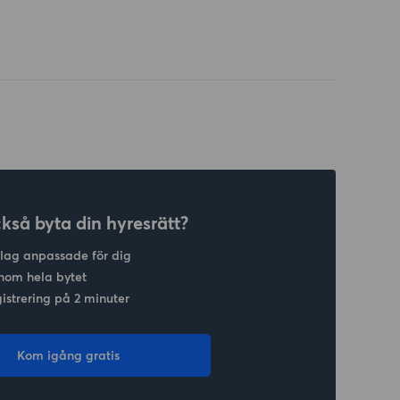
ckså byta din hyresrätt?
slag anpassade för dig
nom hela bytet
gistrering på 2 minuter
Kom igång gratis