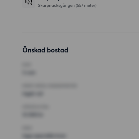
Skarpnäcksgången
(557 meter)
Önskad bostad
RUM
3 rum
MINST ANTAL KVADRATMETER
Inget val
HÖGSTA HYRA
13 000 kr
KRAV
Inga speciella krav