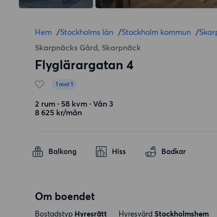
Hem
/
Stockholms län
/
Stockholm kommun
/
Skar
Skarpnäcks Gård, Skarpnäck
Flyglärargatan 4
1 mot 1
2 rum ∙ 58 kvm ∙ Vån 3
8 625 kr/mån
Balkong
Hiss
Badkar
Om boendet
Bostadstyp
Hyresrätt
Hyresvärd
Stockholmshem