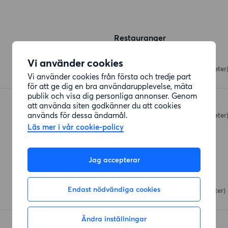
Restauranger
Pizzeria Skarpnäck
Vi använder cookies
Skarpnäcks Torg
(202 meter
Vi använder cookies från första och tredje part
för att ge dig en bra användarupplevelse, mäta
publik och visa dig personliga annonser. Genom
Skarpnäcks Sushi
att använda siten godkänner du att cookies
används för dessa ändamål.
Skarpnäcks Torg
(203 meter
Läs mer i vår cookie-policy
Affärer
Jag accepterar
ICA Nära Skarpnäck
Endast nödvändiga cookies
Skarpnäcks Allé
(124 meter)
Ändra inställningar
ICA Nära Skarpnäck