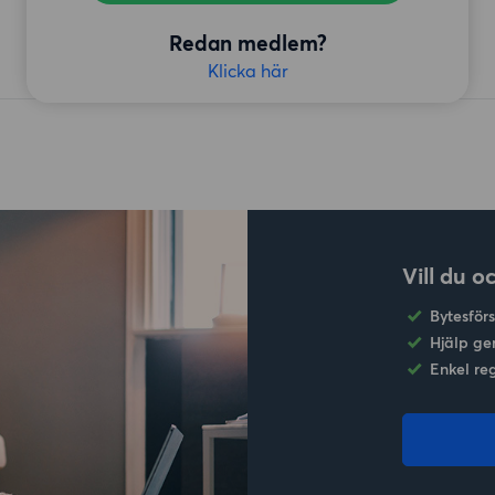
Redan medlem?
Klicka här
Vill du o
Bytesför
Hjälp ge
Enkel re