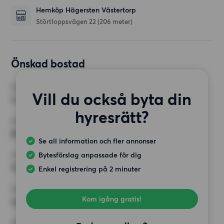
Hemköp Hägersten Västertorp
Störtloppsvägen 22
(206 meter)
Önskad bostad
RUM
Vill du också byta din
3 rum
hyresrätt?
MINST ANTAL KVADRATMETER
80 kvm
Se all information och fler annonser
Bytesförslag anpassade för dig
HÖGSTA HYRA
15 000 kr
Enkel registrering på 2 minuter
KRAV
Kom igång gratis!
Inga speciella krav
ÖVRIGA PREFERENSER