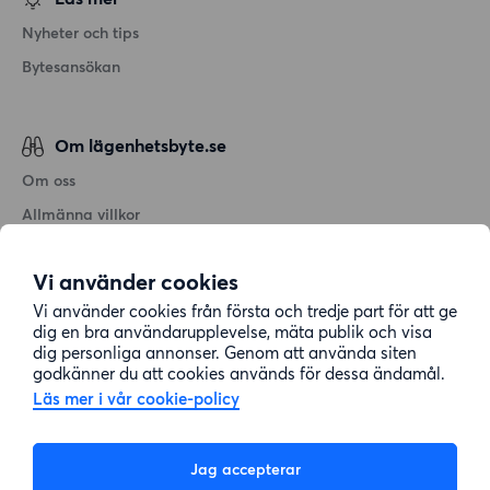
Nyheter och tips
Bytesansökan
Om lägenhetsbyte.se
Om oss
Allmänna villkor
Personuppgiftshantering
Vi använder cookies
Cookiepolicy
Vi använder cookies från första och tredje part för att ge
Sitemap
dig en bra användarupplevelse, mäta publik och visa
dig personliga annonser. Genom att använda siten
godkänner du att cookies används för dessa ändamål.
Kundtjänst
Läs mer i vår cookie-policy
Hjälp
Jag accepterar