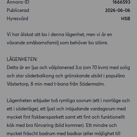
Annons-ID
1666593
Publicerad
2026-06-06
Hyresvärd
HSB
Vi har älskat att bo i denna lägenhet, men vi är en
växande småbarnsfamilj som behöver bo större.
LÄGENHETEN:
Detta är en ljus och välplanerad 3:a (om 70 kvm) med solig
och stor söderbalkong och grönskande utsikt i populära
Västertorp, 8 min med t-bana från Södermalm.
Lägenheten erbjuder två rymliga sovrum (ett i norrläge och
ett i söderläge), ett ljust och inbjudande vardagsrum med
mycket fint fiskbensparkett samt ett fint och funktionellt
kök med bra förvaring (bild kommer). Ett mindre och
mycket fräscht badrum med badkar (eller möjlighet till