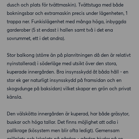
dusch och plats för tvättmaskin). Tvättstuga med både
bokningsbar och extramaskin precis under lägenheten, 1
trappa ner. Funkislägenhet med många höga, inbyggda
garderober (5 st endast i hallen samt två i det ena
sovrummet, ett i det andra).
Stor balkong (större än på planritningen då den är relativt
nyinstallerad) i söderläge med utsikt över den stora,
kuperade innergården. Bra insynsskydd åt båda håll - en
stor ek ger naturligt insynsskydd på framsidan och en
skogsdunge på baksidan) vilket skapar en grön och privat
känsla.
Den välskötta innergården är kuperad, har både gräsytor,
buskar och höga tallar. Det finns möjlighet att odla i
pallkrage (kösystem men blir ofta ledigt). Gemensam
grillplats och lekplats på gården - gården bjuder på en