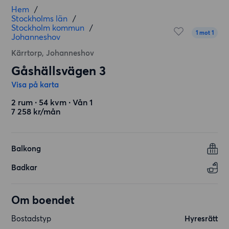
Hem
/
Stockholms län
/
Stockholm kommun
/
1 mot 1
Johanneshov
Kärrtorp, Johanneshov
Gåshällsvägen 3
Visa på karta
2 rum ∙ 54 kvm ∙ Vån 1
7 258 kr/mån
Balkong
Badkar
Om boendet
Bostadstyp
Hyresrätt