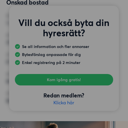
Önskad bostad
RUM
Vill du också byta din
1 rum
hyresrätt?
MINST ANTAL KVADRATMETER
39 kvm
Se all information och fler annonser
Bytesförslag anpassade för dig
HÖGSTA HYRA
8 500 kr
Enkel registrering på 2 minuter
KRAV
Kom igång gratis!
Balkong,
ÖVRIGA PREFERENSER
Redan medlem?
Badkar,
Klicka här