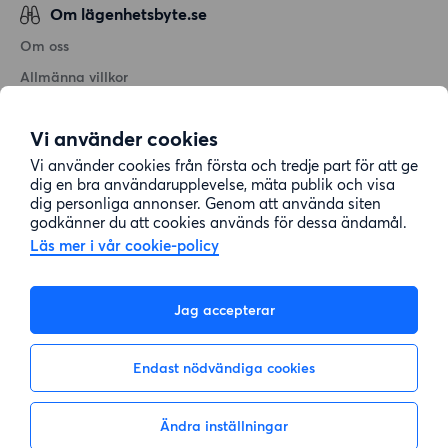
Om lägenhetsbyte.se
Om oss
Allmänna villkor
Personuppgiftshantering
Vi använder cookies
Cookiepolicy
Vi använder cookies från första och tredje part för att ge
Sitemap
dig en bra användarupplevelse, mäta publik och visa
dig personliga annonser. Genom att använda siten
godkänner du att cookies används för dessa ändamål.
Kundtjänst
Läs mer i vår cookie-policy
Hjälp
Jag accepterar
08-22 00 90
Endast nödvändiga cookies
E-post:
info@lagenhetsbyte.se
Ändra inställningar