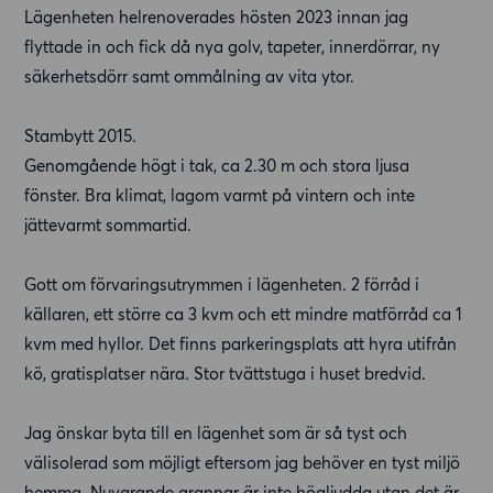
Lägenheten helrenoverades hösten 2023 innan jag
flyttade in och fick då nya golv, tapeter, innerdörrar, ny
säkerhetsdörr samt ommålning av vita ytor.
Stambytt 2015.
Genomgående högt i tak, ca 2.30 m och stora ljusa
fönster. Bra klimat, lagom varmt på vintern och inte
jättevarmt sommartid.
Gott om förvaringsutrymmen i lägenheten. 2 förråd i
källaren, ett större ca 3 kvm och ett mindre matförråd ca 1
kvm med hyllor. Det finns parkeringsplats att hyra utifrån
kö, gratisplatser nära. Stor tvättstuga i huset bredvid.
Jag önskar byta till en lägenhet som är så tyst och
välisolerad som möjligt eftersom jag behöver en tyst miljö
hemma. Nuvarande grannar är inte högljudda utan det är