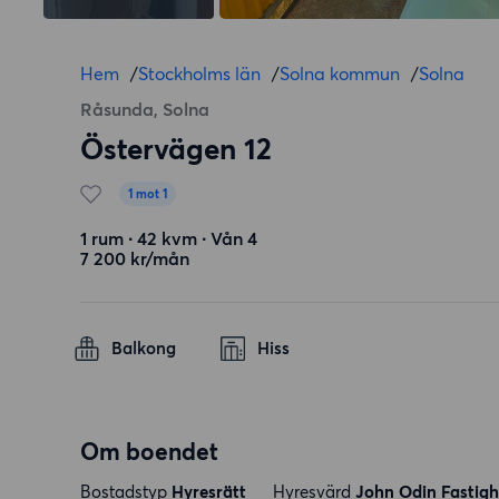
Hem
/
Stockholms län
/
Solna kommun
/
Solna
Råsunda, Solna
Östervägen 12
1 mot 1
1 rum ∙ 42 kvm ∙ Vån 4
7 200 kr/mån
Balkong
Hiss
Om boendet
Bostadstyp
Hyresrätt
Hyresvärd
John Odin Fastigh