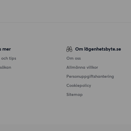
s mer
Om lägenhetsbyte.se
 och tips
Om oss
nsökan
Allmänna villkor
Personuppgiftshantering
Cookiepolicy
Sitemap