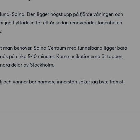
alund) Solna. Den ligger högst upp på fjärde våningen och
är jag flyttade in för ett år sedan renoverades lägenheten
v.
allt man behöver. Solna Centrum med tunnelbana ligger bara
nås på cirka 5-10 minuter. Kommunikationerna är toppen,
l andra delar av Stockholm.
ilj och vänner bor närmare innerstan söker jag byte främst