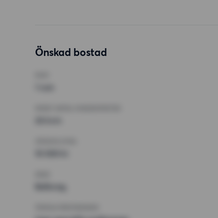
Önskad bostad
RUM
1 rum
MINST ANTAL KVADRATMETER
26 kvm
HÖGSTA HYRA
10 000 kr
KRAV
Balkong,
ÖVRIGA PREFERENSER