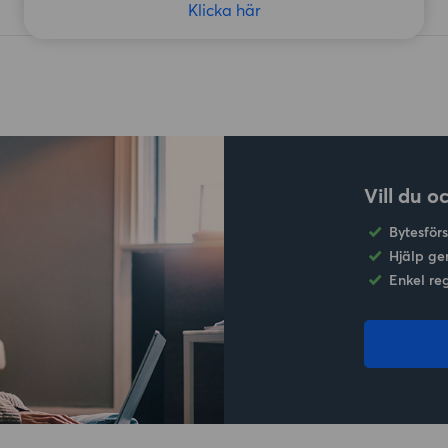
Klicka här
Vill du o
Bytesför
Hjälp ge
Enkel re