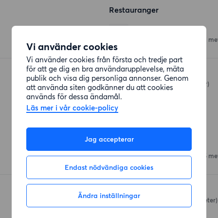
Restauranger
44 Sushi Take Away
Sankt Ansgars väg 10
(91 me
Vi använder cookies
Vi använder cookies från första och tredje part
för att ge dig en bra användarupplevelse, mäta
Mumtaz
publik och visa dig personliga annonser. Genom
Östervägen 11
(223 meter)
att använda siten godkänner du att cookies
används för dessa ändamål.
Läs mer i vår cookie-policy
Affärer
Jag accepterar
Coop Vasalund
Södra Långgatan 27
(195 me
Endast nödvändiga cookies
ICA Kvantum Solna C
Ändra inställningar
Centrumslingan
(300 meter)