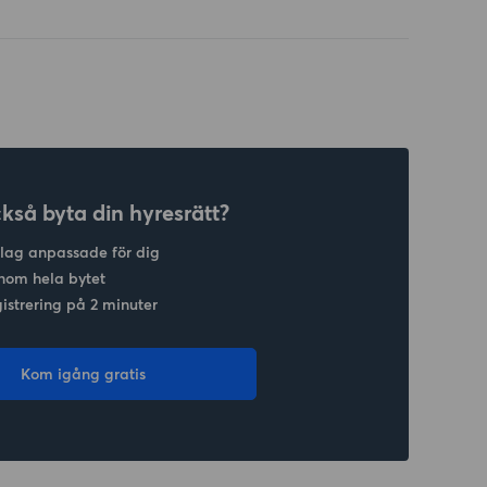
ckså byta din hyresrätt?
slag anpassade för dig
nom hela bytet
gistrering på 2 minuter
Kom igång gratis