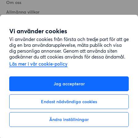
Om oss
Allmänna villkor
Personuppgiftshantering
Vi använder cookies
Cookiepolicy
Vi använder cookies från första och tredje part för att ge
Sitemap
dig en bra användarupplevelse, mäta publik och visa
dig personliga annonser. Genom att använda siten
godkänner du att cookies används för dessa ändamål.
Kundtjänst
Läs mer i vår cookie-policy
Hjälp
Jag accepterar
08-22 00 90
Endast nödvändiga cookies
E-post:
info@lagenhetsbyte.se
Ändra inställningar
Inte intresserad
Visa intresse
© 2004-2026 Lägenhetsbyte Sverige AB