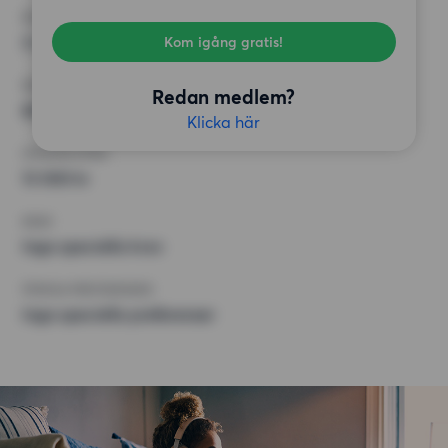
RUM
3 rum
Kom igång gratis!
MINST ANTAL KVADRATMETER
Redan medlem?
60 kvm
Klicka här
HÖGSTA HYRA
13 000 kr
KRAV
Inga speciella krav
ÖVRIGA PREFERENSER
Inga speciella preferenser