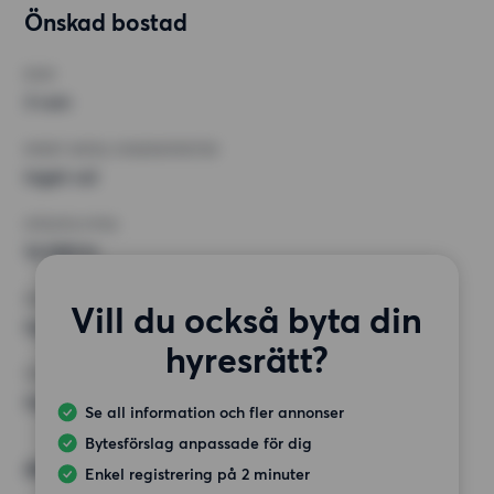
Önskad bostad
RUM
3 rum
MINST ANTAL KVADRATMETER
Inget val
HÖGSTA HYRA
14 000 kr
KRAV
Vill du också byta din
Inga speciella krav
hyresrätt?
ÖVRIGA PREFERENSER
Inga speciella preferenser
Se all information och fler annonser
Bytesförslag anpassade för dig
Alternativt önskemål
Enkel registrering på 2 minuter