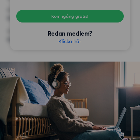
KRAV
Kom igång gratis!
Inga speciella krav
ÖVRIGA PREFERENSER
Redan medlem?
Inga speciella preferenser
Klicka här