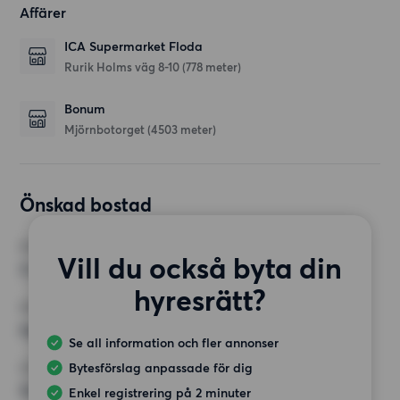
Affärer
ICA Supermarket Floda
Rurik Holms väg 8-10
(778 meter)
Bonum
Mjörnbotorget
(4503 meter)
Önskad bostad
RUM
Vill du också byta din
3 rum
hyresrätt?
MINST ANTAL KVADRATMETER
Inget val
Se all information och fler annonser
Bytesförslag anpassade för dig
HÖGSTA HYRA
12 500 kr
Enkel registrering på 2 minuter