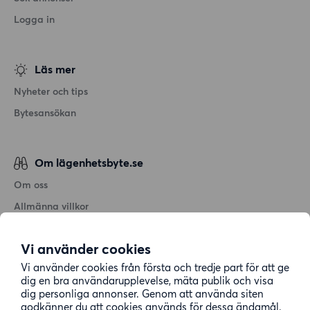
Logga in
Läs mer
Nyheter och tips
Bytesansökan
Om lägenhetsbyte.se
Om oss
Allmänna villkor
Personuppgiftshantering
Vi använder cookies
Cookiepolicy
Vi använder cookies från första och tredje part för att ge
Sitemap
dig en bra användarupplevelse, mäta publik och visa
dig personliga annonser. Genom att använda siten
godkänner du att cookies används för dessa ändamål.