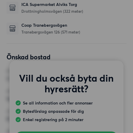
ICA Supermarket Alviks Torg
Drottningholmsvägen
(322 meter)
Coop Tranebergsvägen
Tranebergsvägen 126
(571 meter)
Önskad bostad
RUM
Vill du också byta din
2 rum
hyresrätt?
MINST ANTAL KVADRATMETER
Inget val
Se all information och fler annonser
Bytesförslag anpassade för dig
HÖGSTA HYRA
8 500 kr
Enkel registrering på 2 minuter
KRAV