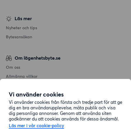
Läs mer
Nyheter och tips
Bytesansökan
Om lägenhetsbyte.se
Om oss
Allmänna villkor
Personuppgiftshantering
Vi använder cookies
Cookiepolicy
Vi använder cookies från första och tredje part för att ge
Sitemap
dig en bra användarupplevelse, mäta publik och visa
dig personliga annonser. Genom att använda siten
godkänner du att cookies används för dessa ändamål.
Kundtjänst
Läs mer i vår cookie-policy