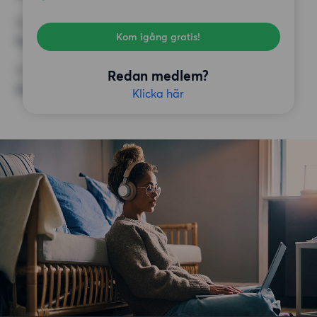
KRAV
Kom igång gratis!
Inga speciella krav
ÖVRIGA PREFERENSER
Redan medlem?
Inga speciella preferenser
Klicka här