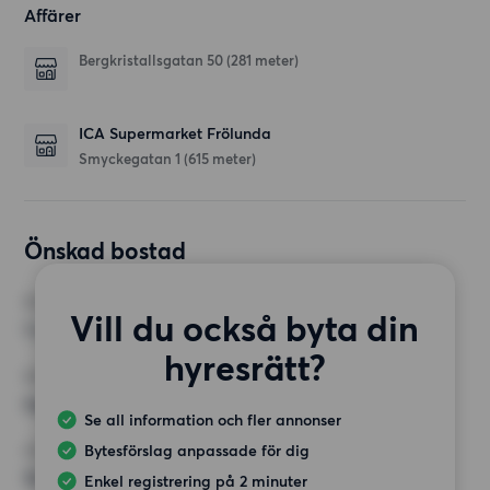
Affärer
Bergkristallsgatan 50
(281 meter)
ICA Supermarket Frölunda
Smyckegatan 1
(615 meter)
Önskad bostad
RUM
Vill du också byta din
1 rum
hyresrätt?
MINST ANTAL KVADRATMETER
Inget val
Se all information och fler annonser
Bytesförslag anpassade för dig
HÖGSTA HYRA
15 000 kr
Enkel registrering på 2 minuter