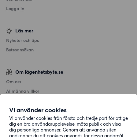
Logga in
Läs mer
Nyheter och tips
Bytesansökan
Om lägenhetsbyte.se
Om oss
Allmänna villkor
Personuppgiftshantering
Vi använder cookies
Cookiepolicy
Vi använder cookies från första och tredje part för att ge
Sitemap
dig en bra användarupplevelse, mäta publik och visa
dig personliga annonser. Genom att använda siten
godkänner du att cookies används för dessa ändamål.