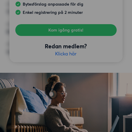
Bytesförslag anpassade för dig
HÖGSTA HYRA
12 000 kr
Enkel registrering på 2 minuter
KRAV
Kom igång gratis!
Balkong, Hiss
ÖVRIGA PREFERENSER
Redan medlem?
Inga speciella preferenser
Klicka här