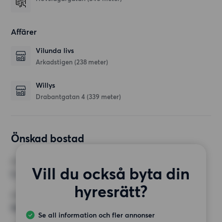
Affärer
Vilunda livs
Arkadstigen
(238 meter)
Willys
Drabantgatan 4
(339 meter)
Önskad bostad
RUM
Vill du också byta din
5 rum
hyresrätt?
MINST ANTAL KVADRATMETER
94 kvm
Se all information och fler annonser