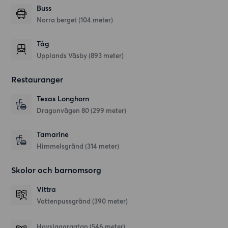
Buss
Norra berget (104 meter)
Tåg
Upplands Väsby (893 meter)
Restauranger
Texas Longhorn
Dragonvägen 80
(299 meter)
Tamarine
Himmelsgränd
(314 meter)
Skolor och barnomsorg
Vittra
Vattenpussgränd
(390 meter)
Hovslagargatan
(546 meter)