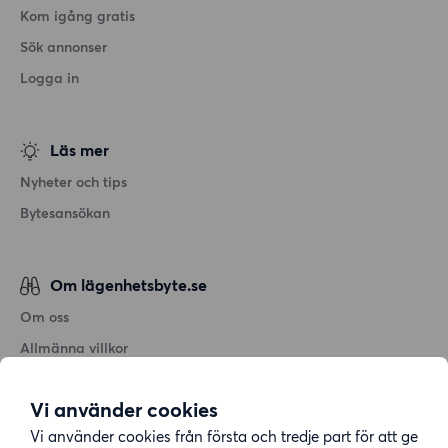
Kom igång gratis
Sök annonser
Logga in
Läs mer
Nyheter och tips
Bytesansökan
Om lägenhetsbyte.se
Om oss
Allmänna villkor
Personuppgiftshantering
Vi använder cookies
Cookiepolicy
Vi använder cookies från första och tredje part för att ge
Sitemap