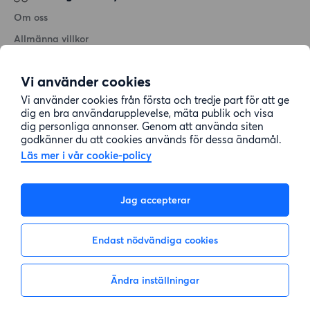
Om oss
Allmänna villkor
Personuppgiftshantering
Vi använder cookies
Cookiepolicy
Vi använder cookies från första och tredje part för att ge
Sitemap
dig en bra användarupplevelse, mäta publik och visa
dig personliga annonser. Genom att använda siten
godkänner du att cookies används för dessa ändamål.
Kundtjänst
Läs mer i vår cookie-policy
Hjälp
Jag accepterar
08-22 00 90
Endast nödvändiga cookies
E-post:
info@lagenhetsbyte.se
Ändra inställningar
Inte intresserad
Visa intresse
© 2004-2026 Lägenhetsbyte Sverige AB