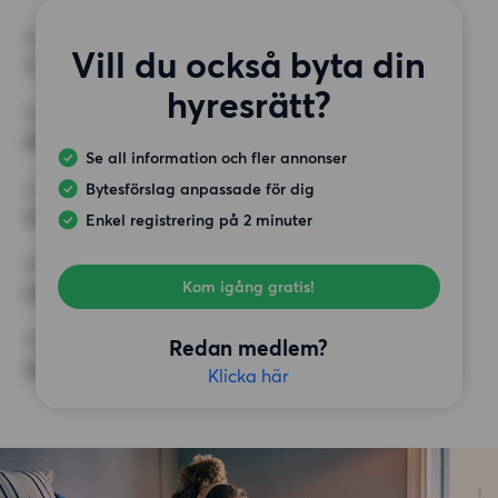
RUM
Vill du också byta din
1 rum
hyresrätt?
MINST ANTAL KVADRATMETER
40 kvm
Se all information och fler annonser
Bytesförslag anpassade för dig
HÖGSTA HYRA
12 500 kr
Enkel registrering på 2 minuter
KRAV
Kom igång gratis!
Inga speciella krav
ÖVRIGA PREFERENSER
Redan medlem?
Inga speciella preferenser
Klicka här