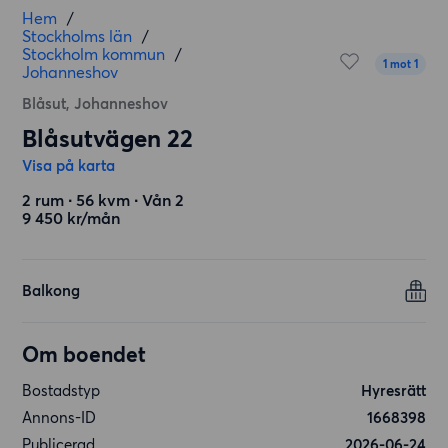
Hem
/
Stockholms län
/
Stockholm kommun
/
1 mot 1
Johanneshov
Blåsut, Johanneshov
Blåsutvägen 22
Visa på karta
2 rum ∙ 56 kvm ∙ Vån 2
9 450 kr/mån
Balkong
Om boendet
Bostadstyp
Hyresrätt
Annons-ID
1668398
Publicerad
2026-06-24