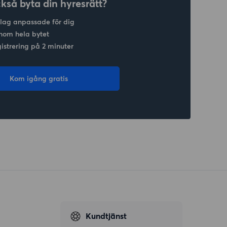
ckså byta din hyresrätt?
slag anpassade för dig
nom hela bytet
gistrering på 2 minuter
Kom igång gratis
Kundtjänst