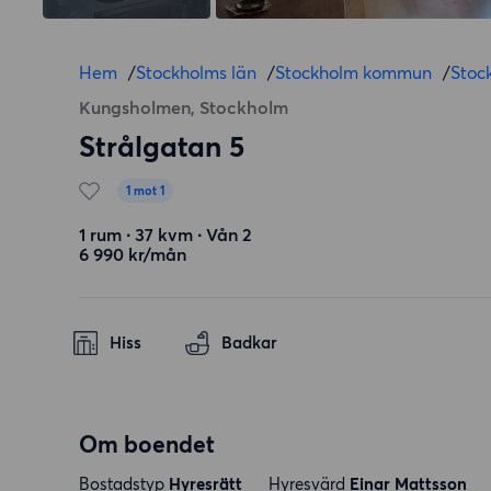
Hem
/
Stockholms län
/
Stockholm kommun
/
Stoc
Kungsholmen, Stockholm
Strålgatan 5
1 mot 1
1 rum ∙ 37 kvm ∙ Vån 2
6 990 kr/mån
Hiss
Badkar
Om boendet
Bostadstyp
Hyresrätt
Hyresvärd
Einar Mattsson