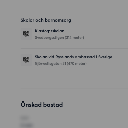
Skolor och barnomsorg
Klastorpsskolan
Svedbergsstigen
(314 meter)
Skolan vid Rysslands ambassad i Sverige
Gjörwellsgatan 31
(470 meter)
Önskad bostad
RUM
2 rum