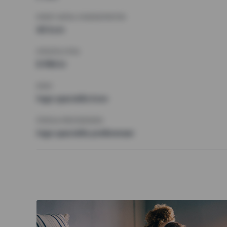
MINST ANTAL KVADRATMETER
40 kvm
HÖGSTA HYRA
8 996 kr
KRAV
Inga speciella krav
ÖVRIGA PREFERENSER
Inga speciella preferenser