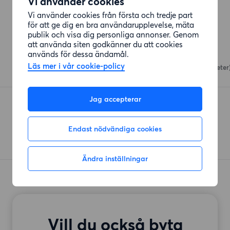
Vi använder cookies
Vi använder cookies från första och tredje part
för att ge dig en bra användarupplevelse, mäta
publik och visa dig personliga annonser. Genom
Affärer
att använda siten godkänner du att cookies
används för dessa ändamål.
ICA Nära Essingen
Läs mer i vår cookie-policy
Disponentgatan 6
(70 meter
Jag accepterar
Tempo
Patentgatan
(177 meter)
Endast nödvändiga cookies
Ändra inställningar
Vill du också byta