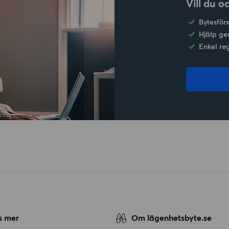
Vill du o
Bytesför
Hjälp ge
Enkel re
s mer
Om lägenhetsbyte.se