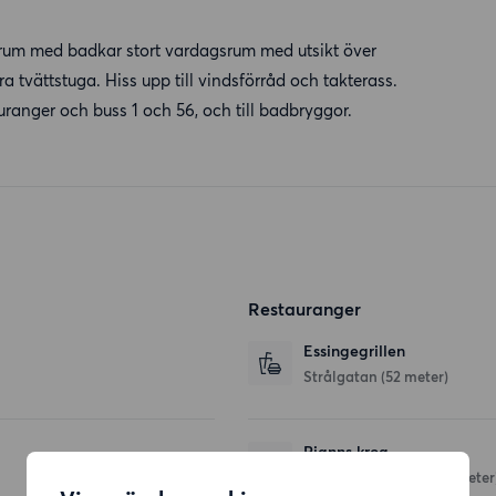
adrum med badkar stort vardagsrum med utsikt över
a tvättstuga. Hiss upp till vindsförråd och takterass.
stauranger och buss 1 och 56, och till badbryggor.
Restauranger
Essingegrillen
Strålgatan
(52 meter)
Rianns krog
Essinge Brogata 5
(113 meter