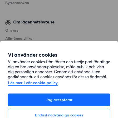
Bytesansökan
Om lägenhetsbyte.se
Om oss
Allmänna villkor
Personuppgiftshantering
Vi använder cookies
Cookiepolicy
Vi använder cookies från första och tredje part för att ge
Sitemap
dig en bra användarupplevelse, mäta publik och visa
dig personliga annonser. Genom att använda siten
godkänner du att cookies används för dessa ändamål.
Kundtjänst
Läs mer i vår cookie-policy
Hjälp
Jag accepterar
08-22 00 90
Endast nödvändiga cookies