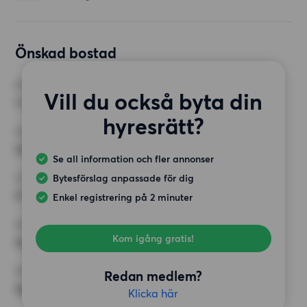
Önskad bostad
RUM
Vill du också byta din
1 rum
hyresrätt?
MINST ANTAL KVADRATMETER
Inget val
Se all information och fler annonser
Bytesförslag anpassade för dig
HÖGSTA HYRA
5 000 kr
Enkel registrering på 2 minuter
KRAV
Kom igång gratis!
Inga speciella krav
ÖVRIGA PREFERENSER
Redan medlem?
Inga speciella preferenser
Klicka här