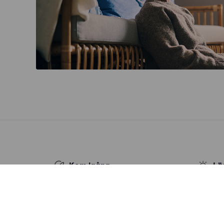
Kom igång
Lä
Kom igång gratis
Nyheter
Sök annonser
Bytesa
Logga in