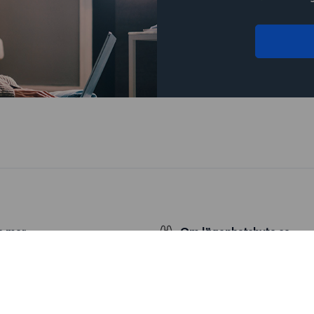
s mer
Om lägenhetsbyte.se
 och tips
Om oss
nsökan
Allmänna villkor
Personuppgiftshantering