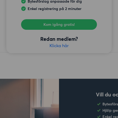
Bytesförslag anpassade för dig
Enkel registrering på 2 minuter
Kom igång gratis!
Redan medlem?
Klicka här
Vill du o
Bytesför
Hjälp ge
Enkel re