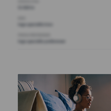
HÖGSTA HYRA
12 000 kr
KRAV
Inga speciella krav
ÖVRIGA PREFERENSER
Inga speciella preferenser