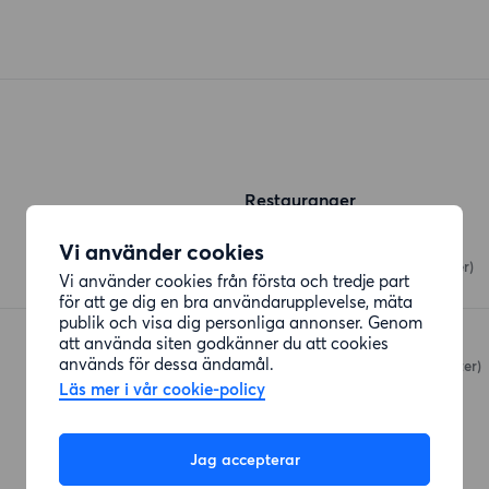
Restauranger
Sushi Yama
Vi använder cookies
Frölunda Torg
(343 meter)
Vi använder cookies från första och tredje part
för att ge dig en bra användarupplevelse, mäta
publik och visa dig personliga annonser. Genom
att använda siten godkänner du att cookies
Curry Nam Nam
används för dessa ändamål.
Näverlursgatan
(375 meter)
Läs mer i vår cookie-policy
Jag accepterar
Affärer