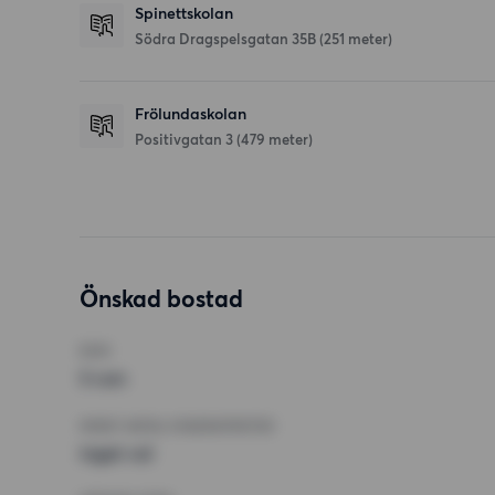
Spinettskolan
Södra Dragspelsgatan 35B
(251 meter)
Frölundaskolan
Positivgatan 3
(479 meter)
Önskad bostad
RUM
5 rum
MINST ANTAL KVADRATMETER
Inget val