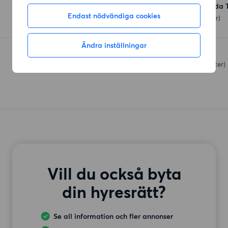
Hemköp Västra Frölunda 
Endast nödvändiga cookies
Frölunda Torg
(233 meter)
Ändra inställningar
Orientkungen
Mandolingatan
(324 meter)
Vill du också byta
din hyresrätt?
Se all information och fler annonser