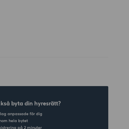
ckså byta din hyresrätt?
slag anpassade för dig
nom hela bytet
gistrering på 2 minuter