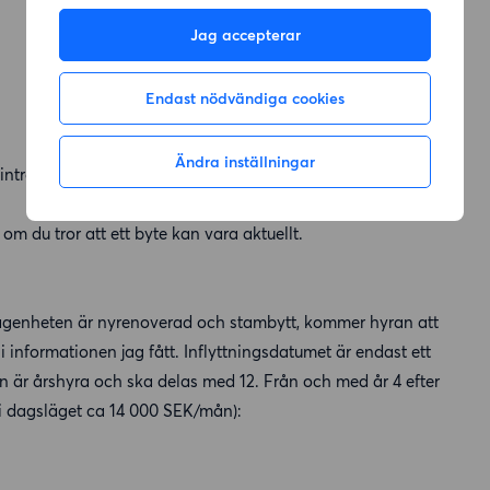
Jag accepterar
Endast nödvändiga cookies
Ändra inställningar
intresse.
 du tror att ett byte kan vara aktuellt.
 lägenheten är nyrenoverad och stambytt, kommer hyran att
 informationen jag fått. Inflyttningsdatumet är endast ett
n är årshyra och ska delas med 12. Från och med år 4 efter
(i dagsläget ca 14 000 SEK/mån):