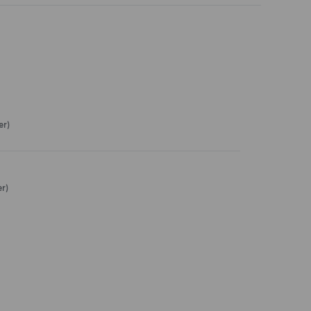
er)
r)