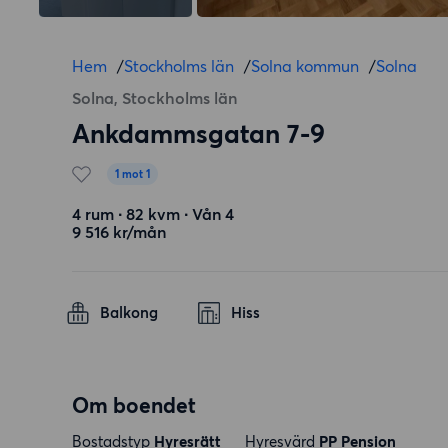
Hem
/
Stockholms län
/
Solna kommun
/
Solna
Solna, Stockholms län
Ankdammsgatan 7-9
1 mot 1
4 rum ∙ 82 kvm ∙ Vån 4
9 516 kr/mån
Balkong
Hiss
Om boendet
Bostadstyp
Hyresrätt
Hyresvärd
PP Pension