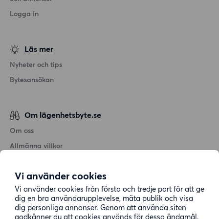
Logga in
Läs mer
Nyheter och tips
Bytesansökan
Om lägenhetsbyte.se
Om oss
Allmänna villkor
Personuppgiftshantering
Vi använder cookies
Cookiepolicy
Vi använder cookies från första och tredje part för att ge
Sitemap
dig en bra användarupplevelse, mäta publik och visa
dig personliga annonser. Genom att använda siten
godkänner du att cookies används för dessa ändamål.