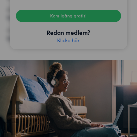
KRAV
Kom igång gratis!
Inga speciella krav
ÖVRIGA PREFERENSER
Redan medlem?
Inga speciella preferenser
Klicka här