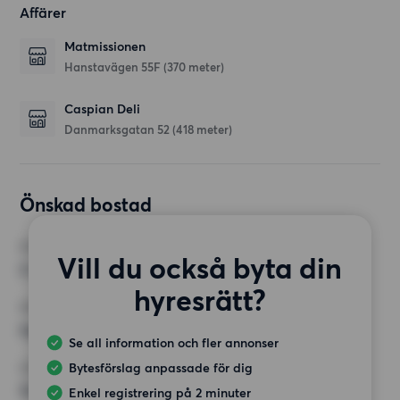
Affärer
Matmissionen
Hanstavägen 55F
(370 meter)
Caspian Deli
Danmarksgatan 52
(418 meter)
Önskad bostad
RUM
Vill du också byta din
2 rum
hyresrätt?
MINST ANTAL KVADRATMETER
Inget val
Se all information och fler annonser
Bytesförslag anpassade för dig
HÖGSTA HYRA
12 000 kr
Enkel registrering på 2 minuter