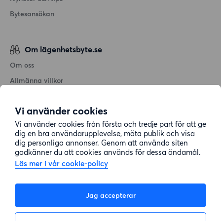
Bytesansökan
Om lägenhetsbyte.se
Om oss
Allmänna villkor
Personuppgiftshantering
Vi använder cookies
Cookiepolicy
Vi använder cookies från första och tredje part för att ge
Sitemap
dig en bra användarupplevelse, mäta publik och visa
dig personliga annonser. Genom att använda siten
godkänner du att cookies används för dessa ändamål.
Kundtjänst
Läs mer i vår cookie-policy
Hjälp
Jag accepterar
08-22 00 90