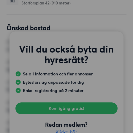
Storforsplan 42
(910 meter)
Önskad bostad
RUM
Vill du också byta din
2 rum
hyresrätt?
MINST ANTAL KVADRATMETER
Inget val
Se all information och fler annonser
Bytesförslag anpassade för dig
HÖGSTA HYRA
9 000 kr
Enkel registrering på 2 minuter
KRAV
Kom igång gratis!
Inga speciella krav
ÖVRIGA PREFERENSER
Redan medlem?
Inga speciella preferenser
Klicka här