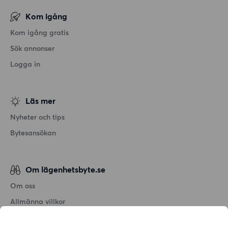
Kom igång
Kom igång gratis
Sök annonser
Logga in
Läs mer
Nyheter och tips
Bytesansökan
Om lägenhetsbyte.se
Om oss
Allmänna villkor
Personuppgiftshantering