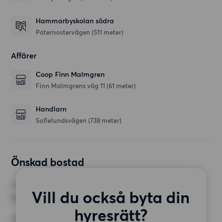
Hammarbyskolan södra
Paternostervägen
(511 meter)
Affärer
Coop Finn Malmgren
Finn Malmgrens väg 11
(61 meter)
Handlarn
Sofielundsvägen
(738 meter)
Önskad bostad
RUM
Vill du också byta din
2 rum
hyresrätt?
MINST ANTAL KVADRATMETER