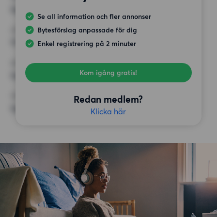
Inget val
Se all information och fler annonser
Bytesförslag anpassade för dig
HÖGSTA HYRA
11 000 kr
Enkel registrering på 2 minuter
KRAV
Kom igång gratis!
Inga speciella krav
ÖVRIGA PREFERENSER
Redan medlem?
Inga speciella preferenser
Klicka här