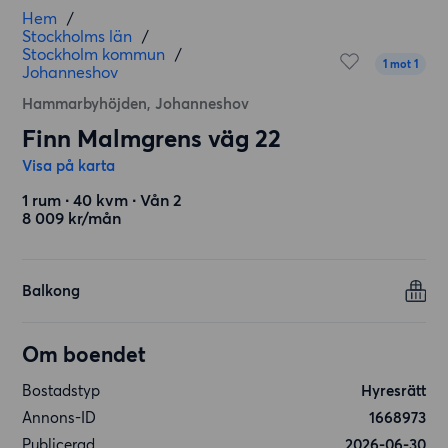
Hem
/
Stockholms län
/
Stockholm kommun
/
1 mot 1
Johanneshov
Hammarbyhöjden, Johanneshov
Finn Malmgrens väg 22
Visa på karta
1 rum ∙ 40 kvm ∙ Vån 2
8 009 kr/mån
Balkong
Om boendet
Bostadstyp
Hyresrätt
Annons-ID
1668973
Publicerad
2026-06-30