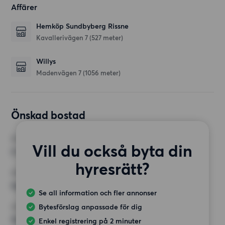
Affärer
Hemköp Sundbyberg Rissne
Kavallerivägen 7
(527 meter)
Willys
Madenvägen 7
(1056 meter)
Önskad bostad
RUM
Vill du också byta din
2 rum
hyresrätt?
MINST ANTAL KVADRATMETER
Inget val
Se all information och fler annonser
Bytesförslag anpassade för dig
HÖGSTA HYRA
12 500 kr
Enkel registrering på 2 minuter