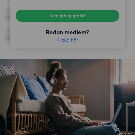
KRAV
Kom igång gratis!
Inga speciella krav
ÖVRIGA PREFERENSER
Redan medlem?
Inga speciella preferenser
Klicka här