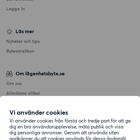
Logga in
Läs mer
Nyheter och tips
Bytesansökan
Om lägenhetsbyte.se
Om oss
Allmänna villkor
Personuppgiftshantering
Vi använder cookies
Cookiepolicy
Vi använder cookies från första och tredje part för att ge
Sitemap
dig en bra användarupplevelse, mäta publik och visa
dig personliga annonser. Genom att använda siten
godkänner du att cookies används för dessa ändamål.